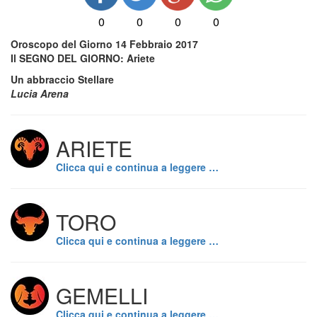
0
0
0
0
Oroscopo del Giorno 14 Febbraio 2017
Il SEGNO DEL GIORNO: Ariete
Un abbraccio Stellare
Lucia Arena
ARIETE
Clicca qui e continua a leggere …
TORO
Clicca qui e continua a leggere …
GEMELLI
Clicca qui e continua a leggere …