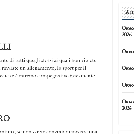
Art
Orosc
2026
LLI
Orosc
ente di tutti quegli sforzi ai quali non vi siete
 rinviate un allenamento, lo sport per il
Orosc
cie se è estremo e impegnativo fisicamente.
Orosc
Orosc
2026
RO
ntima, se non sarete convinti di iniziare una