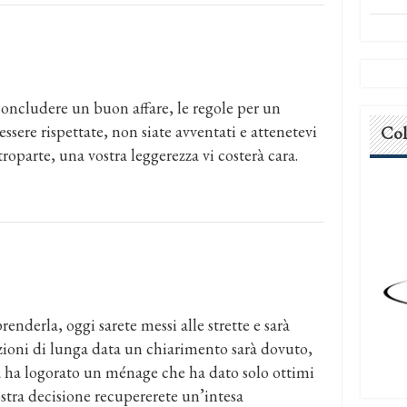
 concludere un buon affare, le regole per un
ere rispettate, non siate avventati e attenetevi
Col
troparte, una vostra leggerezza vi costerà cara.
nderla, oggi sarete messi alle strette e sarà
azioni di lunga data un chiarimento sarà dovuto,
na ha logorato un ménage che ha dato solo ottimi
ostra decisione recupererete un’intesa