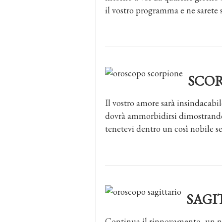
il vostro programma e ne sarete s
SCO
Il vostro amore sarà insindacab
dovrà ammorbidirsi dimostrando
tenetevi dentro un così nobile s
SAGI
Continua il rinnovamento, un nuov