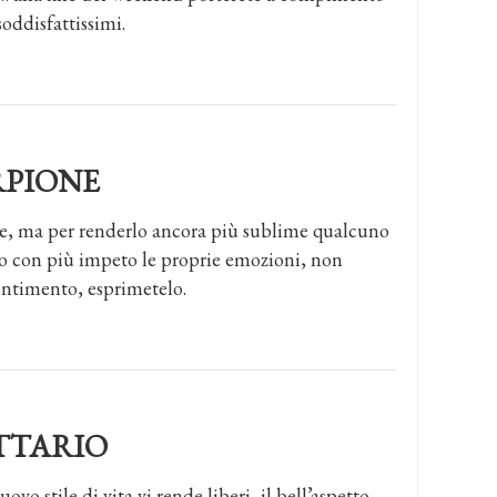
oddisfattissimi.
RPIONE
ile, ma per renderlo ancora più sublime qualcuno
 con più impeto le proprie emozioni, non
entimento, esprimetelo.
TTARIO
o stile di vita vi rende liberi, il bell’aspetto