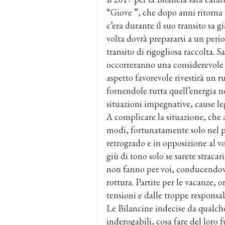
“Giove ”, che dopo anni ritorna 
c’era durante il suo transito sa gi
volta dovrà prepararsi a un peri
transito di rigogliosa raccolta. 
occorreranno una considerevole 
aspetto favorevole rivestirà un 
fornendole tutta quell’energia ne
situazioni impegnative, cause leg
A complicare la situazione, che 
modi, fortunatamente solo nel pe
retrogrado e in opposizione al vos
giù di tono solo se sarete stracar
non fanno per voi, conducendovi 
rottura. Partite per le vacanze, 
tensioni e dalle troppe responsa
Le Bilancine indecise da qualche
inderogabili, cosa fare del loro