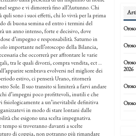
nel segno e vi dimorerà fino all’Autunno. Chi
Art
à quli sono i suoi effetti, chi lo vivrà per la prima
odo di buona semina ed entro i termini del
Orosc
Sarà un anno intenso, forte e decisivo, dove
dose d’impegno e responsabilità. Saturno in
Orosc
ruolo importante nell’oroscopo della Bilancia,
cessaria che occorrerà per affrontare le varie
Orosc
ali, tra le quali divorzi, compra vendita, ect …
2026
all’apparire sembrava evolversi nel migliore dei
riodo estivo, ci penserà Urano, ritornerà
Orosc
tro Sole. Il suo transito si limiterà a farvi andare
ichi d’impegni poco profittevoli, inutili e che
fisiologicamente a un’inevitabile definitiva
Orosc
organizzatevi in modo di stare lontani dalle
bilità che esigono una scelta impegnativa.
 tempo si troveranno davanti a scelte
 futuro di coppia, non potranno più rimandare