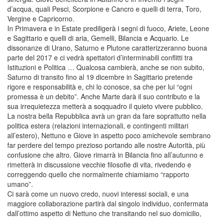
d’acqua, quali Pesci, Scorpione e Cancro e quelli di terra, Toro,
Vergine e Capricorno.
In Primavera e in Estate prediligerà i segni di fuoco, Ariete, Leone
e Sagittario e quelli di aria, Gemelli, Bilancia e Acquario. Le
dissonanze di Urano, Saturno e Plutone caratterizzeranno buona
parte del 2017 e ci vedrà spettatori d’interminabili conflitti tra
Istituzioni e Politica … Qualcosa cambierà, anche se non subito,
Saturno di transito fino al 19 dicembre in Sagittario pretende
rigore e responsabilità e, chi lo conosce, sa che per lui “ogni
promessa è un debito”. Anche Marte darà il suo contributo e la
sua irrequietezza metterà a soqquadro il quieto vivere pubblico.
La nostra bella Repubblica avrà un gran da fare soprattutto nella
politica estera (relazioni internazionali, e contingenti militari
all’estero), Nettuno e Giove in aspetto poco amichevole sembrano
far perdere del tempo prezioso portando alle nostre Autorità, più
confusione che altro. Giove rimarrà in Bilancia fino all’autunno e
rimetterà in discussione vecchie filosofie di vita, rivedendo e
correggendo quello che normalmente chiamiamo “rapporto
umano”.
Ci sarà come un nuovo credo, nuovi interessi sociali, e una
maggiore collaborazione partirà dal singolo individuo, confermata
dall’ottimo aspetto di Nettuno che transitando nel suo domicilio,