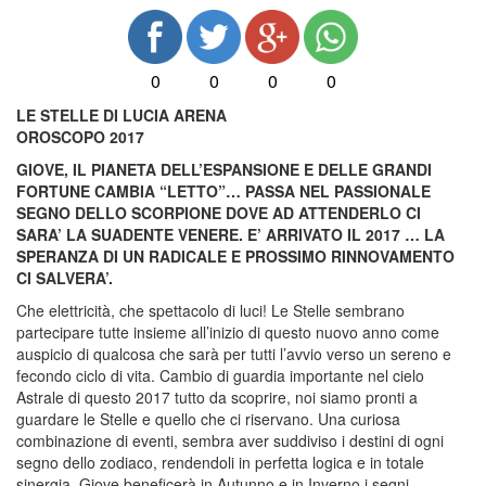
0
0
0
0
LE STELLE DI LUCIA ARENA
OROSCOPO 2017
GIOVE, IL PIANETA DELL’ESPANSIONE E DELLE GRANDI
FORTUNE CAMBIA “LETTO”… PASSA NEL PASSIONALE
SEGNO DELLO SCORPIONE DOVE AD ATTENDERLO CI
SARA’ LA SUADENTE VENERE. E’ ARRIVATO IL 2017 … LA
SPERANZA DI UN RADICALE E PROSSIMO RINNOVAMENTO
CI SALVERA’.
Che elettricità, che spettacolo di luci! Le Stelle sembrano
partecipare tutte insieme all’inizio di questo nuovo anno come
auspicio di qualcosa che sarà per tutti l’avvio verso un sereno e
fecondo ciclo di vita. Cambio di guardia importante nel cielo
Astrale di questo 2017 tutto da scoprire, noi siamo pronti a
guardare le Stelle e quello che ci riservano. Una curiosa
combinazione di eventi, sembra aver suddiviso i destini di ogni
segno dello zodiaco, rendendoli in perfetta logica e in totale
sinergia. Giove beneficerà in Autunno e in Inverno i segni