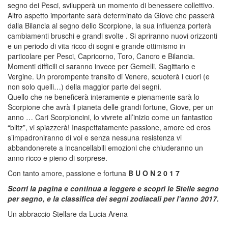
segno dei Pesci, svilupperà un momento di benessere collettivo.
Altro aspetto importante sarà determinato da Giove che passerà
dalla Bilancia al segno dello Scorpione, la sua influenza porterà
cambiamenti bruschi e grandi svolte . Si apriranno nuovi orizzonti
e un periodo di vita ricco di sogni e grande ottimismo in
particolare per Pesci, Capricorno, Toro, Cancro e Bilancia.
Momenti difficili ci saranno invece per Gemelli, Sagittario e
Vergine. Un prorompente transito di Venere, scuoterà i cuori (e
non solo quelli…) della maggior parte dei segni.
Quello che ne beneficerà interamente e pienamente sarà lo
Scorpione che avrà il pianeta delle grandi fortune, Giove, per un
anno … Cari Scorpioncini, lo vivrete all’inizio come un fantastico
“blitz”, vi spiazzerà! Inaspettatamente passione, amore ed eros
s’impadroniranno di voi e senza nessuna resistenza vi
abbandonerete a incancellabili emozioni che chiuderanno un
anno ricco e pieno di sorprese.
Con tanto amore, passione e fortuna
B U O N 2 0 1 7
Scorri la pagina e continua a leggere e scopri le Stelle segno
per segno, e la classifica dei segni zodiacali per l’anno 2017.
Un abbraccio Stellare da Lucia Arena