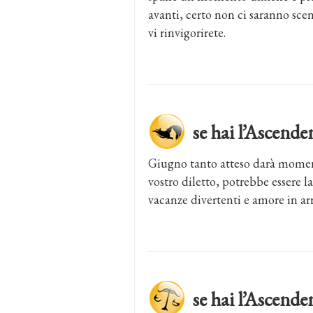
avanti, certo non ci saranno sce
vi rinvigorirete.
se hai l’Ascen
Giugno tanto atteso darà momen
vostro diletto, potrebbe essere l
vacanze divertenti e amore in arri
se hai l’Ascen