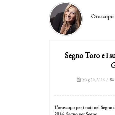
Oroscopo 
Segno Toro e i s
G
Mag 20, 2016
/
L’oroscopo per i nati nel Segno 
2016, Segno per Segno.