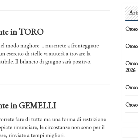
Art
Orosc
dente in TORO
nel modo migliore … riuscirete a fronteggiare
Orosc
n esercito di stelle vi aiuterà a trovare la
ibile. Il bilancio di giugno sarà positivo.
Orosc
2026
Orosc
dente in GEMELLI
Orosc
vorrete fare di tutto ma una forma di restrizione
piate rinunciare, le circostanze non sono per il
se, rinviate a tempi migliori.