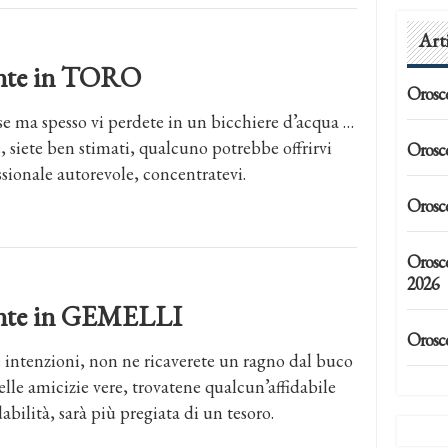
Art
dente in TORO
Orosc
se ma spesso vi perdete in un bicchiere d’acqua …
e, siete ben stimati, qualcuno potrebbe offrirvi
Orosc
sionale autorevole, concentratevi.
Orosc
Orosc
2026
dente in GEMELLI
Orosc
 intenzioni, non ne ricaverete un ragno dal buco
delle amicizie vere, trovatene qualcun’affidabile
dabilità, sarà più pregiata di un tesoro.