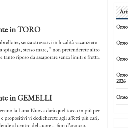
Art
Orosc
dente in TORO
brellone, senza stressarvi in località vacanziere
Orosc
ssa spiaggia, stesso mare, ” non pretenderete altro
tanto riposo da assaporare senza limiti e fretta.
Orosc
Orosc
2026
dente in GEMELLI
Orosc
 persino la Luna Nuova darà quel tocco in più per
 e propositivi vi dedicherete agli affetti più cari,
ende al centro del cuore … fiori d’arancio.