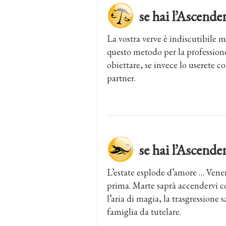
se hai l’Ascen
La vostra verve è indiscutibile m
questo metodo per la professione 
obiettare, se invece lo userete co
partner.
se hai l’Ascen
L’estate esplode d’amore … Ven
prima. Marte saprà accendervi co
l’aria di magia, la trasgressione 
famiglia da tutelare.