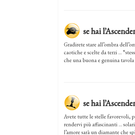
se hai l’Ascen
Gradirete stare all’ombra dell’om
caotiche e scelte da terzi … “ste
che una buona e genuina tavola e 
se hai l’Ascen
Avete tutte le stelle favorevoli,
rendervi più affascinanti … solari
l’amore sarà un diamante che spl