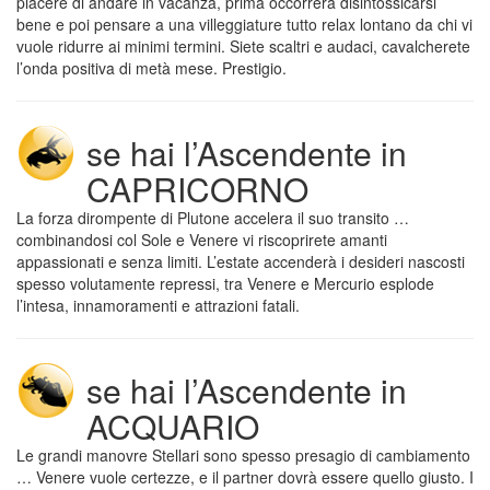
piacere di andare in vacanza, prima occorrerà disintossicarsi
bene e poi pensare a una villeggiature tutto relax lontano da chi vi
vuole ridurre ai minimi termini. Siete scaltri e audaci, cavalcherete
l’onda positiva di metà mese. Prestigio.
se hai l’Ascendente in
CAPRICORNO
La forza dirompente di Plutone accelera il suo transito …
combinandosi col Sole e Venere vi riscoprirete amanti
appassionati e senza limiti. L’estate accenderà i desideri nascosti
spesso volutamente repressi, tra Venere e Mercurio esplode
l’intesa, innamoramenti e attrazioni fatali.
se hai l’Ascendente in
ACQUARIO
Le grandi manovre Stellari sono spesso presagio di cambiamento
… Venere vuole certezze, e il partner dovrà essere quello giusto. I