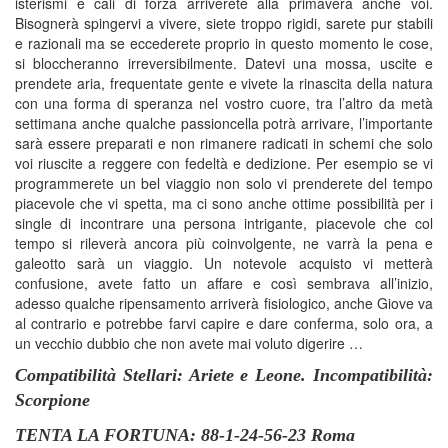
isterismi e cali di forza arriverete alla primavera anche voi.
Bisognerà spingervi a vivere, siete troppo rigidi, sarete pur stabili
e razionali ma se eccederete proprio in questo momento le cose,
si bloccheranno irreversibilmente. Datevi una mossa, uscite e
prendete aria, frequentate gente e vivete la rinascita della natura
con una forma di speranza nel vostro cuore, tra l’altro da metà
settimana anche qualche passioncella potrà arrivare, l’importante
sarà essere preparati e non rimanere radicati in schemi che solo
voi riuscite a reggere con fedeltà e dedizione. Per esempio se vi
programmerete un bel viaggio non solo vi prenderete del tempo
piacevole che vi spetta, ma ci sono anche ottime possibilità per i
single di incontrare una persona intrigante, piacevole che col
tempo si rileverà ancora più coinvolgente, ne varrà la pena e
galeotto sarà un viaggio. Un notevole acquisto vi metterà
confusione, avete fatto un affare e così sembrava all’inizio,
adesso qualche ripensamento arriverà fisiologico, anche Giove va
al contrario e potrebbe farvi capire e dare conferma, solo ora, a
un vecchio dubbio che non avete mai voluto digerire …
Compatibilità Stellari: Ariete e Leone. Incompatibilità:
Scorpione
TENTA LA FORTUNA: 88-1-24-56-23 Roma