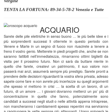
Vergine
TENTA LA FORTUNA: 89-34-5-78-2 Venezia e Tutte
ACQUARIO
Sarete delle pile elettriche in senso buono … le più belle idee e i
più sorprendenti successi li otterrete in questo periodo con
Venere e Marte in un segno di fuoco non riuscirete a tenere a
freno il vostro genio. Metterete in piedi progetti che, anche se non
saranno fattibili nell’immediatezza, rimarranno ottimi biglietti da
visita per il prossimo futuro. Non ci sarà da buttare niente in
quello che farete, createvi un patrimonio, il suo valore non
passerà mai anzi, assumerà sempre più prestigio. Sarete pronti a
prendere delle decisioni riguardanti la vostra sfera privata, adesso
sapete come fare e non avrete più incertezze su quegli argomenti
che spesso vi mettono in crisi … la scelta di un lavoro, di un
futuro, di un amore … i giovani dovranno metterci un po’ più di
concentrazione in quello che fanno, potenzialmente sono
candidati a successi negli studi o nelle attività appena intraprese,
non mancheranno i cambiamenti spesso repentini ma serviranno
a raggiungere le vette sempre più altisonanti, Urano spingerà le