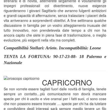
sfrenarsi e di novità, alternerete largamente e volutamente gli
impegni professionali col divertimento, nuove esigenze
riguarderanno i giovani Sagittario che avranno fulgenti ambizioni
e grandi capacità di affermazione, senza tralasciare i piaceri della
vita arriveranno a sorprendenti obiettivi. A fine settimana qualche
discussione in famiglia per un vostro atteggiamento inusuale del
tutto innovativo, non prendetevela date tempo a chi non ha
ancora capito che siete in piena fase di trasformazione, o meglio
evoluzione, più esigenti nella vita ma completi.
Compatibilità Stellari: Ariete. Incompatibilità: Leone
TENTA LA FORTUNA: 90-17-23-88- 18 Palermo e
Nazionale
CAPRICORNO
Se non vorrete essere tagliati fuori dalle novità di famiglia, tenete
sempre un contatto…più comunicazione non dovrà mancare
specie per chi è uscito e vive oramai per i fatti suoi, ci sono cose
che non possono essere troncate … specie per chi ha da tutelare
e condividere degli interessi sarà sempre meglio tenere un filo