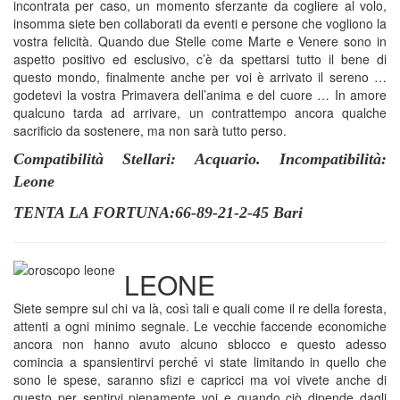
incontrata per caso, un momento sferzante da cogliere al volo,
insomma siete ben collaborati da eventi e persone che vogliono la
vostra felicità. Quando due Stelle come Marte e Venere sono in
aspetto positivo ed esclusivo, c’è da spettarsi tutto il bene di
questo mondo, finalmente anche per voi è arrivato il sereno …
godetevi la vostra Primavera dell’anima e del cuore … In amore
qualcuno tarda ad arrivare, un contrattempo ancora qualche
sacrificio da sostenere, ma non sarà tutto perso.
Compatibilità Stellari: Acquario. Incompatibilità:
Leone
TENTA LA FORTUNA:66-89-21-2-45 Bari
LEONE
Siete sempre sul chi va là, così tali e quali come il re della foresta,
attenti a ogni minimo segnale. Le vecchie faccende economiche
ancora non hanno avuto alcuno sblocco e questo adesso
comincia a spansientirvi perché vi state limitando in quello che
sono le spese, saranno sfizi e capricci ma voi vivete anche di
questo per sentirvi pienamente voi e quando ciò dipende dagli