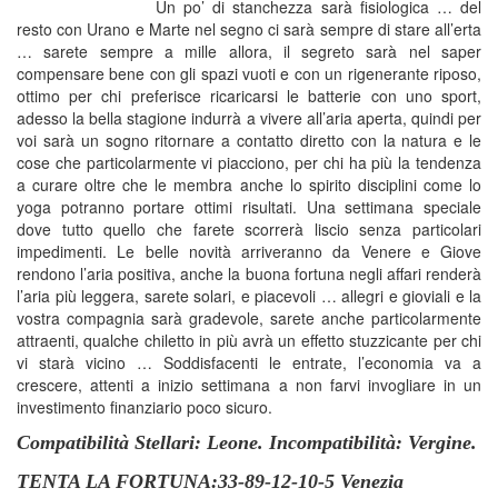
Un po’ di stanchezza sarà fisiologica … del
resto con Urano e Marte nel segno ci sarà sempre di stare all’erta
… sarete sempre a mille allora, il segreto sarà nel saper
compensare bene con gli spazi vuoti e con un rigenerante riposo,
ottimo per chi preferisce ricaricarsi le batterie con uno sport,
adesso la bella stagione indurrà a vivere all’aria aperta, quindi per
voi sarà un sogno ritornare a contatto diretto con la natura e le
cose che particolarmente vi piacciono, per chi ha più la tendenza
a curare oltre che le membra anche lo spirito disciplini come lo
yoga potranno portare ottimi risultati. Una settimana speciale
dove tutto quello che farete scorrerà liscio senza particolari
impedimenti. Le belle novità arriveranno da Venere e Giove
rendono l’aria positiva, anche la buona fortuna negli affari renderà
l’aria più leggera, sarete solari, e piacevoli … allegri e gioviali e la
vostra compagnia sarà gradevole, sarete anche particolarmente
attraenti, qualche chiletto in più avrà un effetto stuzzicante per chi
vi starà vicino … Soddisfacenti le entrate, l’economia va a
crescere, attenti a inizio settimana a non farvi invogliare in un
investimento finanziario poco sicuro.
Compatibilità Stellari: Leone. Incompatibilità: Vergine.
TENTA LA FORTUNA:33-89-12-10-5 Venezia