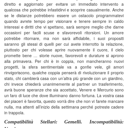
diretto e aggiornato per evitare un immediato intervento a
qualcosa che potrebbe infastidirvi e scoprire casualmente. Anche
se le distanze potrebbero essere un ostacolo programmatevi
quando avrete tempo per visionare e tenere sempre in caldo
interessi e diritti che vi spettano, sarà sempre meglio che darne
occasioni per facili scuse e sfavorevoli ritorsioni. Un amore
potrebbe ritornare, ma non sarà affidabile, i suoi propositi
saranno gli stessi di quelli per cui avete interrotto la relazione,
piuttosto per chi volesse aprire nuovamente il cuore, il cielo
promette bene … storie nuove, favorevoli e durature si aprono
alla primavera. Per chi è in coppia, non mancheranno nuovi
progetti, la sfera sentimentale va a gonfie vele, gli amori
rinvigoriscono, qualche coppia penserà di rivoluzionare il proprio
stato, chi cambierà casa con un’altra più grande con un giardino,
chi invece chiederà unanimemente al partner un trasferimento,
avrà buone speranze che sia accettato, Venere e Mercurio sono
un faro di luce che dove illuminano danno fortuna. La vostra casa
dei piaceri è favorita, questo vorrà dire che non vi farete mancare
nulla, ma attenti all’inizio della settimana perché potreste cadere
in trappola.
Compatibilità Stellari: Gemelli. Incompatibilità: