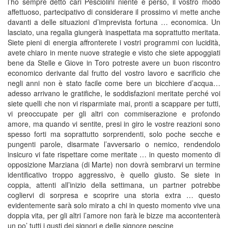
l’ho sempre detto cari Pesciolini niente è perso, il vostro modo
affettuoso, partecipativo di considerare il prossimo vi mette anche
davanti a delle situazioni d’imprevista fortuna … economica. Un
lasciato, una regalia giungerà inaspettata ma soprattutto meritata.
Siete pieni di energia affronterete i vostri programmi con lucidità,
avete chiaro in mente nuove strategie e visto che siete appoggiati
bene da Stelle e Giove in Toro potreste avere un buon riscontro
economico derivante dal frutto del vostro lavoro e sacrificio che
negli anni non è stato facile come bere un bicchiere d’acqua…
adesso arrivano le gratifiche, le soddisfazioni meritate perché voi
siete quelli che non vi risparmiate mai, pronti a scappare per tutti,
vi preoccupate per gli altri con commiserazione e profondo
amore, ma quando vi sentite, presi in giro le vostre reazioni sono
spesso forti ma soprattutto sorprendenti, solo poche secche e
pungenti parole, disarmate l’avversario o nemico, rendendolo
insicuro vi fate rispettare come meritate … in questo momento di
opposizione Marziana (di Marte) non dovrà sembrarvi un termine
identificativo troppo aggressivo, è quello giusto. Se siete in
coppia, attenti all’inizio della settimana, un partner potrebbe
cogliervi di sorpresa e scoprire una storia extra … questo
evidentemente sarà solo mirato a chi in questo momento vive una
doppia vita, per gli altri l’amore non farà le bizze ma accontenterà
un po’ tutti i gusti dei signori e delle signore pescine