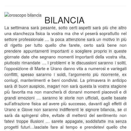
BILANCIA
La settimana sarà pesante, sotto certi aspetti sarà più che altro
una stanchezza fisica la vostra ma che vi peserà soprattutto nel
settore professionale … la poca attenzione sarà un motivo in più
di rigetto per tutto quello che farete, certo sarà bene non
prendere appuntamenti importanti o scegliere proprio in queste
giornate date che segnano momenti importanti della vostra vita,
piuttosto rimandate … i problemi e le discussioni saranno i soliti,
l’opposizione di Marte e Urano danno vita a numerosi e variegati
conflitti, spesso saranno i soldi, l’argomento più ricorrente, ex
coniugi, mantenimenti e beni condivisi. La primavera in anticipo
sarà di buon auspicio, magari non sarà questa la vostra stagione
più favorita ma non mancherà di donarvi momenti piacevoli e di
grandi emozioni … saranno le storie non ufficiali, quelle basate
sull’attrazione fisica ad avere più successo, davanti agli effetti di
Urano e Giove non saranno indifferenti le signore bilancia, se ci
sarà da spingersi oltre, evitate di metterci del sentimento non
fatevi troppe illusioni … sarete appagate, soddisfatte ma senza
progetti futuri…lasciate fare al tempo e prendetevi quello che