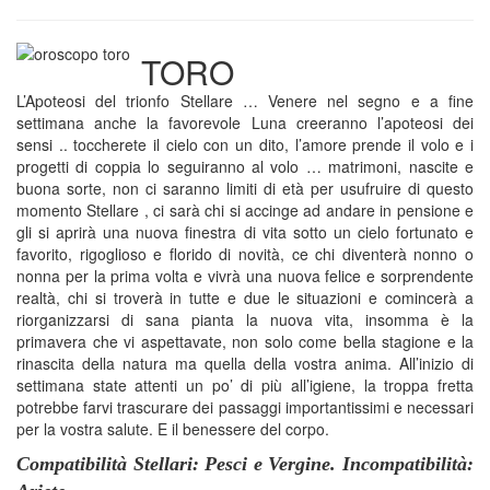
TORO
L’Apoteosi del trionfo Stellare … Venere nel segno e a fine
settimana anche la favorevole Luna creeranno l’apoteosi dei
sensi .. toccherete il cielo con un dito, l’amore prende il volo e i
progetti di coppia lo seguiranno al volo … matrimoni, nascite e
buona sorte, non ci saranno limiti di età per usufruire di questo
momento Stellare , ci sarà chi si accinge ad andare in pensione e
gli si aprirà una nuova finestra di vita sotto un cielo fortunato e
favorito, rigoglioso e florido di novità, ce chi diventerà nonno o
nonna per la prima volta e vivrà una nuova felice e sorprendente
realtà, chi si troverà in tutte e due le situazioni e comincerà a
riorganizzarsi di sana pianta la nuova vita, insomma è la
primavera che vi aspettavate, non solo come bella stagione e la
rinascita della natura ma quella della vostra anima. All’inizio di
settimana state attenti un po’ di più all’igiene, la troppa fretta
potrebbe farvi trascurare dei passaggi importantissimi e necessari
per la vostra salute. E il benessere del corpo.
Compatibilità Stellari: Pesci e Vergine. Incompatibilità: