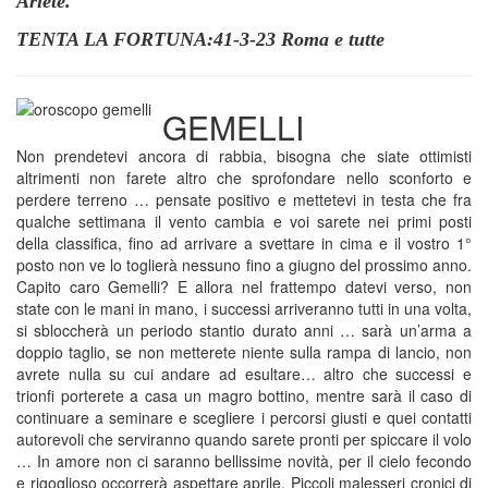
Ariete.
TENTA LA FORTUNA:41-3-23 Roma e tutte
GEMELLI
Non prendetevi ancora di rabbia, bisogna che siate ottimisti
altrimenti non farete altro che sprofondare nello sconforto e
perdere terreno … pensate positivo e mettetevi in testa che fra
qualche settimana il vento cambia e voi sarete nei primi posti
della classifica, fino ad arrivare a svettare in cima e il vostro 1°
posto non ve lo toglierà nessuno fino a giugno del prossimo anno.
Capito caro Gemelli? E allora nel frattempo datevi verso, non
state con le mani in mano, i successi arriveranno tutti in una volta,
si sbloccherà un periodo stantio durato anni … sarà un’arma a
doppio taglio, se non metterete niente sulla rampa di lancio, non
avrete nulla su cui andare ad esultare… altro che successi e
trionfi porterete a casa un magro bottino, mentre sarà il caso di
continuare a seminare e scegliere i percorsi giusti e quei contatti
autorevoli che serviranno quando sarete pronti per spiccare il volo
… In amore non ci saranno bellissime novità, per il cielo fecondo
e rigoglioso occorrerà aspettare aprile. Piccoli malesseri cronici di