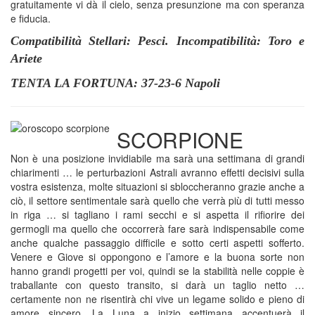
gratuitamente vi dà il cielo, senza presunzione ma con speranza
e fiducia.
Compatibilità Stellari: Pesci. Incompatibilità: Toro e
Ariete
TENTA LA FORTUNA: 37-23-6 Napoli
SCORPIONE
Non è una posizione invidiabile ma sarà una settimana di grandi
chiarimenti … le perturbazioni Astrali avranno effetti decisivi sulla
vostra esistenza, molte situazioni si sbloccheranno grazie anche a
ciò, il settore sentimentale sarà quello che verrà più di tutti messo
in riga … si tagliano i rami secchi e si aspetta il rifiorire dei
germogli ma quello che occorrerà fare sarà indispensabile come
anche qualche passaggio difficile e sotto certi aspetti sofferto.
Venere e Giove si oppongono e l’amore e la buona sorte non
hanno grandi progetti per voi, quindi se la stabilità nelle coppie è
traballante con questo transito, si darà un taglio netto …
certamente non ne risentirà chi vive un legame solido e pieno di
amore sincero. La Luna a inizio settimana accentuerà il