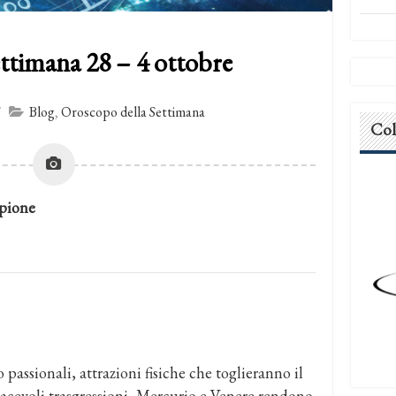
ttimana 28 – 4 ottobre
/
Blog
,
Oroscopo della Settimana
Col
pione
passionali, attrazioni fisiche che toglieranno il
iacevoli trasgressioni, Mercurio e Venere rendono