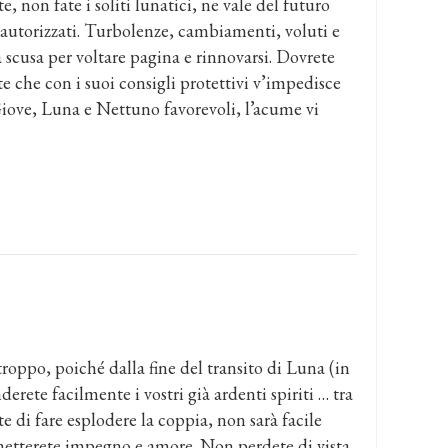
, non fate i soliti lunatici, ne vale del futuro
 autorizzati. Turbolenze, cambiamenti, voluti e
 scusa per voltare pagina e rinnovarsi. Dovrete
e che con i suoi consigli protettivi v’impedisce
 Giove, Luna e Nettuno favorevoli, l’acume vi
roppo, poiché dalla fine del transito di Luna (in
erete facilmente i vostri già ardenti spiriti … tra
e di fare esplodere la coppia, non sarà facile
metterete impegno e amore. Non perdete di vista