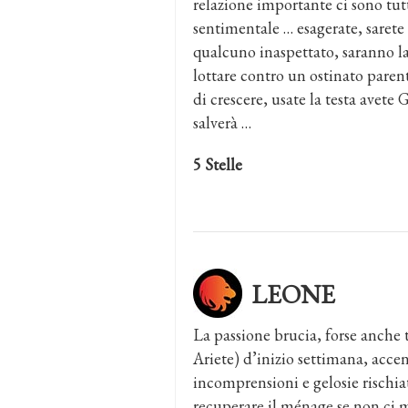
relazione importante ci sono tutte
sentimentale … esagerate, sarete
qualcuno inaspettato, saranno la
lottare contro un ostinato parent
di crescere, usate la testa avete
salverà …
5 Stelle
LEONE
La passione brucia, forse anche t
Ariete) d’inizio settimana, accend
incomprensioni e gelosie rischiat
recuperare il ménage se non ci 