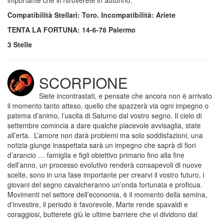
importante che vi ritroverete in autunno.
Compatibilità Stellari: Toro. Incompatibilità: Ariete
TENTA LA FORTUNA: 14-6-78 Palermo
3 Stelle
SCORPIONE
Siete incontrastati, e pensate che ancora non è arrivato
il momento tanto atteso, quello che spazzerà via ogni impegno o
patema d’animo, l’uscita di Saturno dal vostro segno. Il cielo di
settembre comincia a dare qualche piacevole avvisaglia, state
all’erta. L’amore non darà problemi ma solo soddisfazioni, una
notizia giunge inaspettata sarà un impegno che saprà di fiori
d’arancio … famiglia e figli obiettivo primario fino alla fine
dell’anno, un processo evolutivo renderà consapevoli di nuove
scelte, sono in una fase importante per crearvi il vostro futuro, i
giovani del segno cavalcheranno un’onda fortunata e proficua.
Movimenti nel settore dell’economia, è il momento della semina,
d’investire, il periodo è favorevole. Marte rende spavaldi e
coraggiosi, butterete giù le ultime barriere che vi dividono dal