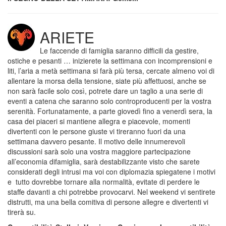
ARIETE
Le faccende di famiglia saranno difficili da gestire,
ostiche e pesanti … inizierete la settimana con incomprensioni e
liti, l’aria a metà settimana si farà più tersa, cercate almeno voi di
allentare la morsa della tensione, siate più affettuosi, anche se
non sarà facile solo così, potrete dare un taglio a una serie di
eventi a catena che saranno solo controproducenti per la vostra
serenità. Fortunatamente, a parte giovedì fino a venerdì sera, la
casa dei piaceri si mantiene allegra e piacevole, momenti
divertenti con le persone giuste vi tireranno fuori da una
settimana davvero pesante. Il motivo delle innumerevoli
discussioni sarà solo una vostra maggiore partecipazione
all’economia difamiglia, sarà destabilizzante visto che sarete
considerati degli intrusi ma voi con diplomazia spiegatene i motivi
e tutto dovrebbe tornare alla normalità, evitate di perdere le
staffe davanti a chi potrebbe provocarvi. Nel weekend vi sentirete
distrutti, ma una bella comitiva di persone allegre e divertenti vi
tirerà su.