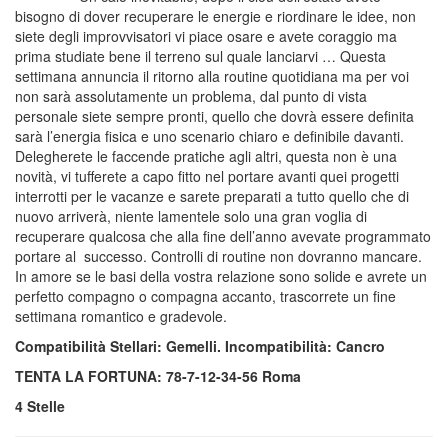
bisogno di dover recuperare le energie e riordinare le idee, non
siete degli improvvisatori vi piace osare e avete coraggio ma
prima studiate bene il terreno sul quale lanciarvi … Questa
settimana annuncia il ritorno alla routine quotidiana ma per voi
non sarà assolutamente un problema, dal punto di vista
personale siete sempre pronti, quello che dovrà essere definita
sarà l’energia fisica e uno scenario chiaro e definibile davanti.
Delegherete le faccende pratiche agli altri, questa non è una
novità, vi tufferete a capo fitto nel portare avanti quei progetti
interrotti per le vacanze e sarete preparati a tutto quello che di
nuovo arriverà, niente lamentele solo una gran voglia di
recuperare qualcosa che alla fine dell’anno avevate programmato
portare al successo. Controlli di routine non dovranno mancare.
In amore se le basi della vostra relazione sono solide e avrete un
perfetto compagno o compagna accanto, trascorrete un fine
settimana romantico e gradevole.
Compatibilità Stellari: Gemelli. Incompatibilità: Cancro
TENTA LA FORTUNA: 78-7-12-34-56 Roma
4 Stelle