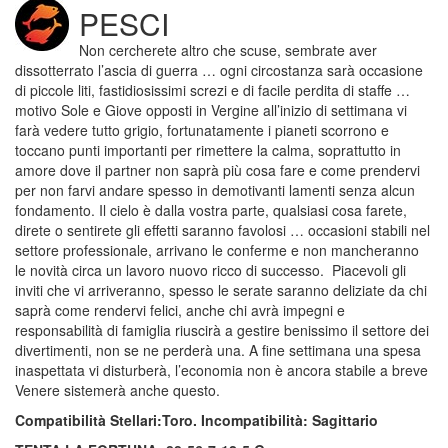
PESCI
Non cercherete altro che scuse, sembrate aver
dissotterrato l’ascia di guerra … ogni circostanza sarà occasione
di piccole liti, fastidiosissimi screzi e di facile perdita di staffe …
motivo Sole e Giove opposti in Vergine all’inizio di settimana vi
farà vedere tutto grigio, fortunatamente i pianeti scorrono e
toccano punti importanti per rimettere la calma, soprattutto in
amore dove il partner non saprà più cosa fare e come prendervi
per non farvi andare spesso in demotivanti lamenti senza alcun
fondamento. Il cielo è dalla vostra parte, qualsiasi cosa farete,
direte o sentirete gli effetti saranno favolosi … occasioni stabili nel
settore professionale, arrivano le conferme e non mancheranno
le novità circa un lavoro nuovo ricco di successo. Piacevoli gli
inviti che vi arriveranno, spesso le serate saranno deliziate da chi
saprà come rendervi felici, anche chi avrà impegni e
responsabilità di famiglia riuscirà a gestire benissimo il settore dei
divertimenti, non se ne perderà una. A fine settimana una spesa
inaspettata vi disturberà, l’economia non è ancora stabile a breve
Venere sistemerà anche questo.
Compatibilità Stellari:Toro. Incompatibilità: Sagittario