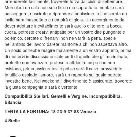
arrenderete facilmente, troverete forza dal cielo di settembre.
Mercoledì un calo non solo fisico ma soprattutto mentale sarà
passeggero, riuscirete a riprendervi benissimo, a fine serata un
invito sarà inaspettato e riempirà di gioia. Un accorgimento da
dover adottare inevitabilmente sarà quello di tenere la bocca
cucita, potreste crearvi antipatie per un vostro dire pungente e
polemico, cercate di frenarvi non ne varrà la pena, specie
nell’ambito del lavoro darete manforte a chi non aspettava altro.
Un socio potrebbe reagire malamente a un vostro appunto, prima
di mettervi in discussione siate certi di quello che gli recriminate,
preferite non avanzare pretese o attribuire colpe che non
esistono, prima assicuratevi e poi se sarà il caso, provvedete …
In ufficio esplode l’amore, sarà un rapporto sul quale potrete
investire bene. Nel weekend il divertimento è assicurato, troverete
la giusta compagnia e sarà divertente.
Compatibilità Stellari: Gemelli e Vergine. Incompatibilità:
Bilancia
TENTA LA FORTUNA: 18-23-9-37-88 Venezia
4 Stelle