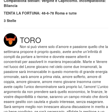
Compatibilità Stellari: Vergine e Capricorno. Incompatibilità:
Bilancia
TENTA LA FORTUNA: 48-6-78 Roma e tutte
3 Stelle
TORO
Non si può vivere solo d’amore e passione quello che la
settimana propone è proprio questo, avete anche un’infinità di
compiti da portare a termine e dovrete essere attenti e
concentrati per assolverli in maniera impeccabile. Marte e Venere
nel fuoco del Leone giocano nel cielo come due innamorati, la
passione sarà immancabile in questo momento di grande energia
ormonale, sarà amore a prima vista, amore sofferto, amore di
coppia, amore giovane, amore meno giovane insomma come
avete capito l’unico denominatore sarà proprio lui, l’amore! L’unico
argomento da non prendere sarà quello economico, le finanze, le
vostre disponibilità o risorse, saranno un campo minato che dovrà
essere gestito con cautela e giusto interesse, senza esagerare.
Sarà sempre meglio non innescare alcuna discussione in merito a
un bene condiviso, se sarà necessario, affidate la gestione a un