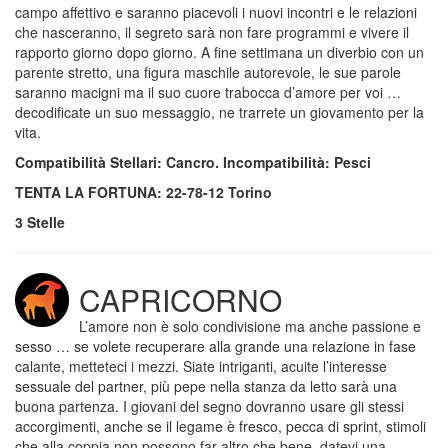
campo affettivo e saranno piacevoli i nuovi incontri e le relazioni
che nasceranno, il segreto sarà non fare programmi e vivere il
rapporto giorno dopo giorno. A fine settimana un diverbio con un
parente stretto, una figura maschile autorevole, le sue parole
saranno macigni ma il suo cuore trabocca d’amore per voi …
decodificate un suo messaggio, ne trarrete un giovamento per la
vita.
Compatibilità Stellari: Cancro. Incompatibilità: Pesci
TENTA LA FORTUNA: 22-78-12 Torino
3 Stelle
CAPRICORNO
L’amore non è solo condivisione ma anche passione e
sesso … se volete recuperare alla grande una relazione in fase
calante, metteteci i mezzi. Siate intriganti, acuite l’interesse
sessuale del partner, più pepe nella stanza da letto sarà una
buona partenza. I giovani del segno dovranno usare gli stessi
accorgimenti, anche se il legame è fresco, pecca di sprint, stimoli
che alla coppia non possono far altro che bene, datevi una