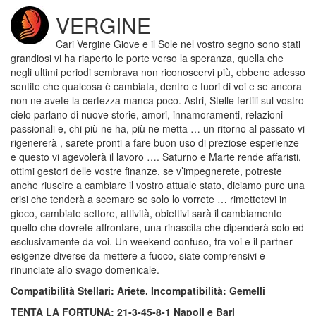
VERGINE
Cari Vergine Giove e il Sole nel vostro segno sono stati
grandiosi vi ha riaperto le porte verso la speranza, quella che
negli ultimi periodi sembrava non riconoscervi più, ebbene adesso
sentite che qualcosa è cambiata, dentro e fuori di voi e se ancora
non ne avete la certezza manca poco. Astri, Stelle fertili sul vostro
cielo parlano di nuove storie, amori, innamoramenti, relazioni
passionali e, chi più ne ha, più ne metta … un ritorno al passato vi
rigenererà , sarete pronti a fare buon uso di preziose esperienze
e questo vi agevolerà il lavoro …. Saturno e Marte rende affaristi,
ottimi gestori delle vostre finanze, se v’impegnerete, potreste
anche riuscire a cambiare il vostro attuale stato, diciamo pure una
crisi che tenderà a scemare se solo lo vorrete … rimettetevi in
gioco, cambiate settore, attività, obiettivi sarà il cambiamento
quello che dovrete affrontare, una rinascita che dipenderà solo ed
esclusivamente da voi. Un weekend confuso, tra voi e il partner
esigenze diverse da mettere a fuoco, siate comprensivi e
rinunciate allo svago domenicale.
Compatibilità Stellari: Ariete. Incompatibilità: Gemelli
TENTA LA FORTUNA: 21-3-45-8-1 Napoli e Bari