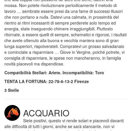
mossa. Non potete rivoluzionare periodicamente il metodo di
lavoro … sembrate essere presi da una fame di successi illusori
che non portano a nulla. Datevi una calmata, in prossimità del
rientro ai ritmi incessanti di sempre perderete solo tempo ed
energia, state inseguendo chimere irraggiungibili. Piuttosto
ritornate, a essere quelli di sempre, schematici e rigorosi, i risultati
che avete ottenuto alla buona e vecchia maniera sono di gran
lunga superiori, rispolverateli. Compratevi un grosso salvadanaio
e cominciate a risparmiare … Giove in Vergine, poiché potrete, vi
consiglia di risparmiare, le spese non mancheranno, in famiglia
novità piacevoli ma dispendiose.
Compatibilità Stellari: Ariete. Incompatibilità: Toro
TENTA LA FORTUNA: 22-78-6-13-2 Firenze
3 Stelle
ACQUARIO
Siete positivi, questo vi rende solari e piacevoli davanti
alle difficoltà di tutti i giorni, anche se sarà stancante, non vi