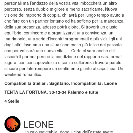
personali ma l’andazzo della vostra vita imboccherà un altro
percorso, senza dubbio migliore e meno sacrificante. Nuova
visione del rapporto di coppia, chi avrà per lungo tempo avuto a
che fare con un partner lontano ed ha sofferto per la mancanza
della sua presenza, adesso potrà gioire. Si troverà un giusto
equilibrio, comincerete a organizzarvi, una convivenza, un
matrimonio, una serie d’incontri programmati e più vicini gli uni
dagli altri, insomma una situazione molto più felice del passato
che per voi sarà una nuova vita …. Certo ci sarà anche chi
lascerà il partner perché la condizione del rapporto sarà ormai
logora, con consapevolezza e senza sofferenza troverà parole
sincere per interrompere un sentimento giunto al capolinea. Un
weekend romantico.
Compatibilità Stellari: Sagittario. Incompatibilità: Leone
TENTA LA FORTUNA: 33-12-34 Palermo e tutte
4 Stelle
LEONE
Un calo inevitabile, dopo il clou dell’estate avete