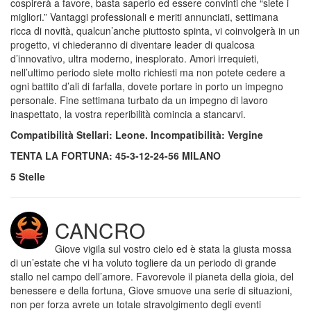
cospirerà a favore, basta saperlo ed essere convinti che “siete i
migliori.” Vantaggi professionali e meriti annunciati, settimana
ricca di novità, qualcun’anche piuttosto spinta, vi coinvolgerà in un
progetto, vi chiederanno di diventare leader di qualcosa
d’innovativo, ultra moderno, inesplorato. Amori irrequieti,
nell’ultimo periodo siete molto richiesti ma non potete cedere a
ogni battito d’ali di farfalla, dovete portare in porto un impegno
personale. Fine settimana turbato da un impegno di lavoro
inaspettato, la vostra reperibilità comincia a stancarvi.
Compatibilità Stellari: Leone. Incompatibilità: Vergine
TENTA LA FORTUNA: 45-3-12-24-56 MILANO
5 Stelle
CANCRO
Giove vigila sul vostro cielo ed è stata la giusta mossa
di un’estate che vi ha voluto togliere da un periodo di grande
stallo nel campo dell’amore. Favorevole il pianeta della gioia, del
benessere e della fortuna, Giove smuove una serie di situazioni,
non per forza avrete un totale stravolgimento degli eventi