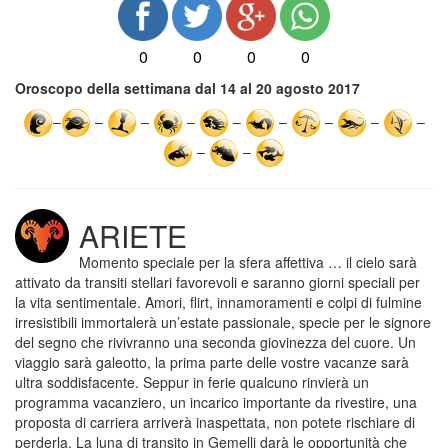
0
0
0
0
Oroscopo della settimana dal 14 al 20 agosto 2017
–
–
–
–
–
–
–
–
–
–
–
ARIETE
Momento speciale per la sfera affettiva … il cielo sarà
attivato da transiti stellari favorevoli e saranno giorni speciali per
la vita sentimentale. Amori, flirt, innamoramenti e colpi di fulmine
irresistibili immortalerà un’estate passionale, specie per le signore
del segno che rivivranno una seconda giovinezza del cuore. Un
viaggio sarà galeotto, la prima parte delle vostre vacanze sarà
ultra soddisfacente. Seppur in ferie qualcuno rinvierà un
programma vacanziero, un incarico importante da rivestire, una
proposta di carriera arriverà inaspettata, non potete rischiare di
perderla. La luna di transito in Gemelli darà le opportunità che