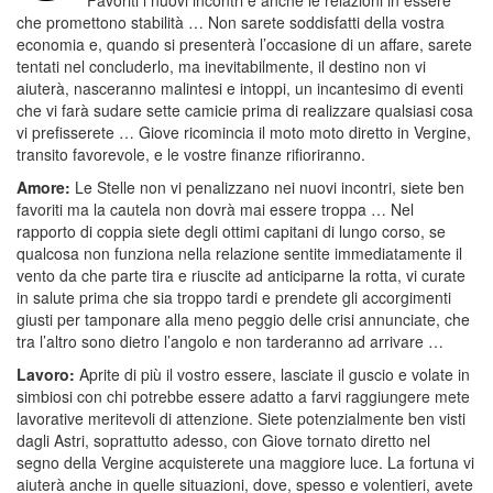
Favoriti i nuovi incontri e anche le relazioni in essere
che promettono stabilità … Non sarete soddisfatti della vostra
economia e, quando si presenterà l’occasione di un affare, sarete
tentati nel concluderlo, ma inevitabilmente, il destino non vi
aiuterà, nasceranno malintesi e intoppi, un incantesimo di eventi
che vi farà sudare sette camicie prima di realizzare qualsiasi cosa
vi prefisserete … Giove ricomincia il moto moto diretto in Vergine,
transito favorevole, e le vostre finanze rifioriranno.
Amore:
Le Stelle non vi penalizzano nei nuovi incontri, siete ben
favoriti ma la cautela non dovrà mai essere troppa … Nel
rapporto di coppia siete degli ottimi capitani di lungo corso, se
qualcosa non funziona nella relazione sentite immediatamente il
vento da che parte tira e riuscite ad anticiparne la rotta, vi curate
in salute prima che sia troppo tardi e prendete gli accorgimenti
giusti per tamponare alla meno peggio delle crisi annunciate, che
tra l’altro sono dietro l’angolo e non tarderanno ad arrivare …
Lavoro:
Aprite di più il vostro essere, lasciate il guscio e volate in
simbiosi con chi potrebbe essere adatto a farvi raggiungere mete
lavorative meritevoli di attenzione. Siete potenzialmente ben visti
dagli Astri, soprattutto adesso, con Giove tornato diretto nel
segno della Vergine acquisterete una maggiore luce. La fortuna vi
aiuterà anche in quelle situazioni, dove, spesso e volentieri, avete