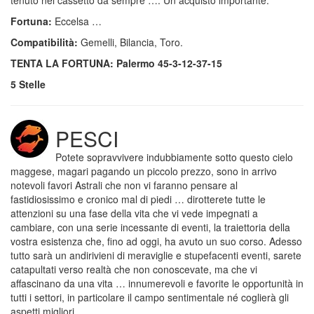
tenuto nel cassetto da sempre …. Un acquisto importante.
Fortuna:
Eccelsa …
Compatibilità:
Gemelli, Bilancia, Toro.
TENTA LA FORTUNA: Palermo 45-3-12-37-15
5 Stelle
PESCI
Potete sopravvivere indubbiamente sotto questo cielo
maggese, magari pagando un piccolo prezzo, sono in arrivo
notevoli favori Astrali che non vi faranno pensare al
fastidiosissimo e cronico mal di piedi … dirotterete tutte le
attenzioni su una fase della vita che vi vede impegnati a
cambiare, con una serie incessante di eventi, la traiettoria della
vostra esistenza che, fino ad oggi, ha avuto un suo corso. Adesso
tutto sarà un andirivieni di meraviglie e stupefacenti eventi, sarete
catapultati verso realtà che non conoscevate, ma che vi
affascinano da una vita … innumerevoli e favorite le opportunità in
tutti i settori, in particolare il campo sentimentale né coglierà gli
aspetti migliori.