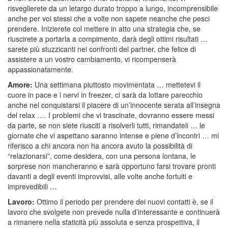
risveglierete da un letargo durato troppo a lungo, incomprensibile
anche per voi stessi che a volte non sapete neanche che pesci
prendere. Inizierete col mettere in atto una strategia che, se
riuscirete a portarla a compimento, darà degli ottimi risultati …
sarete più stuzzicanti nei confronti del partner, che felice di
assistere a un vostro cambiamento, vi ricompenserà
appassionatamente.
Amore:
Una settimana piuttosto movimentata … mettetevi il
cuore in pace e i nervi in freezer, ci sarà da lottare parecchio
anche nel conquistarsi il piacere di un’innocente serata all’insegna
del relax …. I problemi che vi trascinate, dovranno essere messi
da parte, se non siete riusciti a risolverli tutti, rimandateli … le
giornate che vi aspettano saranno intense e piene d’incontri … mi
riferisco a chi ancora non ha ancora avuto la possibilità di
“relazionarsi”, come desidera, con una persona lontana, le
sorprese non mancheranno e sarà opportuno farsi trovare pronti
davanti a degli eventi improvvisi, alle volte anche fortuiti e
imprevedibili …
Lavoro:
Ottimo il periodo per prendere dei nuovi contatti è, se il
lavoro che svolgete non prevede nulla d’interessante e continuerà
a rimanere nella staticità più assoluta e senza prospettiva, il