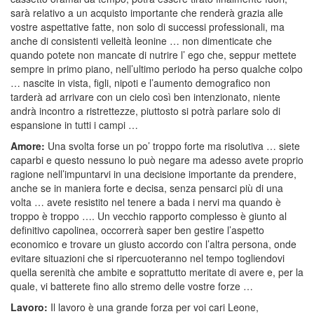
sarà relativo a un acquisto importante che renderà grazia alle
vostre aspettative fatte, non solo di successi professionali, ma
anche di consistenti velleità leonine … non dimenticate che
quando potete non mancate di nutrire l’ ego che, seppur mettete
sempre in primo piano, nell’ultimo periodo ha perso qualche colpo
… nascite in vista, figli, nipoti e l’aumento demografico non
tarderà ad arrivare con un cielo così ben intenzionato, niente
andrà incontro a ristrettezze, piuttosto si potrà parlare solo di
espansione in tutti i campi …
Amore:
Una svolta forse un po’ troppo forte ma risolutiva … siete
caparbi e questo nessuno lo può negare ma adesso avete proprio
ragione nell’impuntarvi in una decisione importante da prendere,
anche se in maniera forte e decisa, senza pensarci più di una
volta … avete resistito nel tenere a bada i nervi ma quando è
troppo è troppo …. Un vecchio rapporto complesso è giunto al
definitivo capolinea, occorrerà saper ben gestire l’aspetto
economico e trovare un giusto accordo con l’altra persona, onde
evitare situazioni che si ripercuoteranno nel tempo togliendovi
quella serenità che ambite e soprattutto meritate di avere e, per la
quale, vi batterete fino allo stremo delle vostre forze …
Lavoro:
Il lavoro è una grande forza per voi cari Leone,