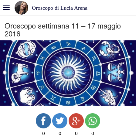
Oroscopo di Lucia Arena
Oroscopo settimana 11 – 17 maggio
2016
0
0
0
0