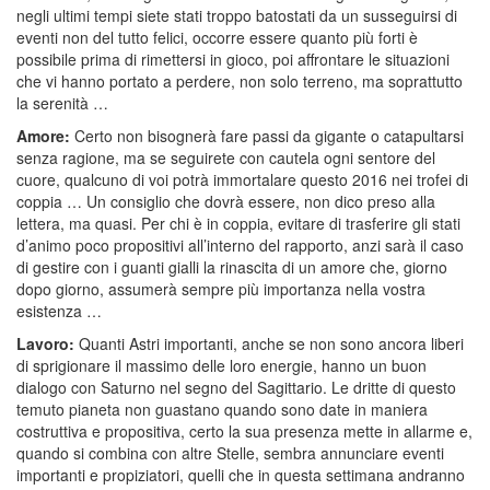
negli ultimi tempi siete stati troppo batostati da un susseguirsi di
eventi non del tutto felici, occorre essere quanto più forti è
possibile prima di rimettersi in gioco, poi affrontare le situazioni
che vi hanno portato a perdere, non solo terreno, ma soprattutto
la serenità …
Amore:
Certo non bisognerà fare passi da gigante o catapultarsi
senza ragione, ma se seguirete con cautela ogni sentore del
cuore, qualcuno di voi potrà immortalare questo 2016 nei trofei di
coppia … Un consiglio che dovrà essere, non dico preso alla
lettera, ma quasi. Per chi è in coppia, evitare di trasferire gli stati
d’animo poco propositivi all’interno del rapporto, anzi sarà il caso
di gestire con i guanti gialli la rinascita di un amore che, giorno
dopo giorno, assumerà sempre più importanza nella vostra
esistenza …
Lavoro:
Quanti Astri importanti, anche se non sono ancora liberi
di sprigionare il massimo delle loro energie, hanno un buon
dialogo con Saturno nel segno del Sagittario. Le dritte di questo
temuto pianeta non guastano quando sono date in maniera
costruttiva e propositiva, certo la sua presenza mette in allarme e,
quando si combina con altre Stelle, sembra annunciare eventi
importanti e propiziatori, quelli che in questa settimana andranno