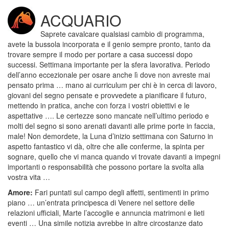
ACQUARIO
Saprete cavalcare qualsiasi cambio di programma,
avete la bussola incorporata e il genio sempre pronto, tanto da
trovare sempre il modo per portare a casa successi dopo
successi. Settimana importante per la sfera lavorativa. Periodo
dell’anno eccezionale per osare anche lì dove non avreste mai
pensato prima … mano ai curriculum per chi è in cerca di lavoro,
giovani del segno pensate e provvedete a pianificare il futuro,
mettendo in pratica, anche con forza i vostri obiettivi e le
aspettative …. Le certezze sono mancate nell’ultimo periodo e
molti del segno si sono arenati davanti alle prime porte in faccia,
male! Non demordete, la Luna d’inizio settimana con Saturno in
aspetto fantastico vi dà, oltre che alle conferme, la spinta per
sognare, quello che vi manca quando vi trovate davanti a impegni
importanti o responsabilità che possono portare la svolta alla
vostra vita …
Amore:
Fari puntati sul campo degli affetti, sentimenti in primo
piano … un’entrata principesca di Venere nel settore delle
relazioni ufficiali, Marte l’accoglie e annuncia matrimoni e lieti
eventi … Una simile notizia avrebbe in altre circostanze dato