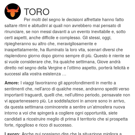
TORO
Per molti del segno le decisioni affrettate hanno fatto
saltare ritmi e abitudini ai quali non avrebbero mai pensato di
rinunciare, se non messi davanti a un evento inevitabile e, sotto
certi aspetti, anche difficile e complesso. Gli stessi, oggi,
ripiegheranno su altro che, meravigliosamente e
inaspettatamente, ha illuminato la loro vita, scenari diversi che
risplendono giorno dopo giorno sempre di più. Questo è niente se
si vuole considerare che, fra qualche settimana, Giove andrà
diretto nel segno della Vergine e l’ottimo aspetto, porterà felicità e
successi alla vostra esistenza …
Amore:
I viaggi favoriranno gli approfondimenti in merito a
sentimenti che, nell’arco di qualche mese, andranno spediti verso
importanti traguardi, quelli che, nell’ultimo periodo, pensavate non
vi appartenessero più. Le soddisfazioni in amore sono in arrivo,
da questa settimana comincerete a sentire un’atmosfera nuova
intorno a voi che spingerà a cogliere ogni opportunità, siete
candidati a ricostruire meglio di prima il territorio che si prospetta
forte, rigoglioso e ricco di successo.
Lavoro:
Anche qui possiamo dire che la situazione migliora a