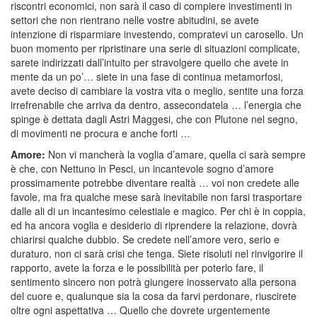
riscontri economici, non sarà il caso di compiere investimenti in
settori che non rientrano nelle vostre abitudini, se avete
intenzione di risparmiare investendo, compratevi un carosello. Un
buon momento per ripristinare una serie di situazioni complicate,
sarete indirizzati dall’intuito per stravolgere quello che avete in
mente da un po’… siete in una fase di continua metamorfosi,
avete deciso di cambiare la vostra vita o meglio, sentite una forza
irrefrenabile che arriva da dentro, assecondatela … l’energia che
spinge è dettata dagli Astri Maggesi, che con Plutone nel segno,
di movimenti ne procura e anche forti …
Amore:
Non vi mancherà la voglia d’amare, quella ci sarà sempre
è che, con Nettuno in Pesci, un incantevole sogno d’amore
prossimamente potrebbe diventare realtà … voi non credete alle
favole, ma fra qualche mese sarà inevitabile non farsi trasportare
dalle ali di un incantesimo celestiale e magico. Per chi è in coppia,
ed ha ancora voglia e desiderio di riprendere la relazione, dovrà
chiarirsi qualche dubbio. Se credete nell’amore vero, serio e
duraturo, non ci sarà crisi che tenga. Siete risoluti nel rinvigorire il
rapporto, avete la forza e le possibilità per poterlo fare, il
sentimento sincero non potrà giungere inosservato alla persona
del cuore e, qualunque sia la cosa da farvi perdonare, riuscirete
oltre ogni aspettativa … Quello che dovrete urgentemente