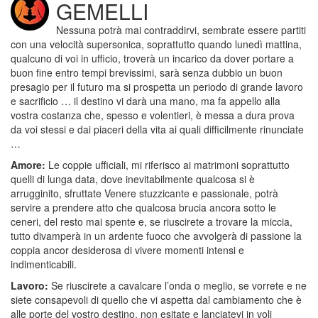
GEMELLI
Nessuna potrà mai contraddirvi, sembrate essere partiti
con una velocità supersonica, soprattutto quando lunedì mattina,
qualcuno di voi in ufficio, troverà un incarico da dover portare a
buon fine entro tempi brevissimi, sarà senza dubbio un buon
presagio per il futuro ma si prospetta un periodo di grande lavoro
e sacrificio … il destino vi darà una mano, ma fa appello alla
vostra costanza che, spesso e volentieri, è messa a dura prova
da voi stessi e dai piaceri della vita ai quali difficilmente rinunciate
…
Amore:
Le coppie ufficiali, mi riferisco ai matrimoni soprattutto
quelli di lunga data, dove inevitabilmente qualcosa si è
arrugginito, sfruttate Venere stuzzicante e passionale, potrà
servire a prendere atto che qualcosa brucia ancora sotto le
ceneri, del resto mai spente e, se riuscirete a trovare la miccia,
tutto divamperà in un ardente fuoco che avvolgerà di passione la
coppia ancor desiderosa di vivere momenti intensi e
indimenticabili.
Lavoro:
Se riuscirete a cavalcare l’onda o meglio, se vorrete e ne
siete consapevoli di quello che vi aspetta dal cambiamento che è
alle porte del vostro destino, non esitate e lanciatevi in voli