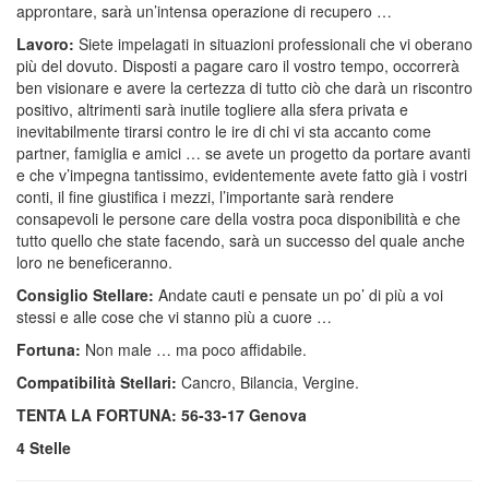
approntare, sarà un’intensa operazione di recupero …
Lavoro:
Siete impelagati in situazioni professionali che vi oberano
più del dovuto. Disposti a pagare caro il vostro tempo, occorrerà
ben visionare e avere la certezza di tutto ciò che darà un riscontro
positivo, altrimenti sarà inutile togliere alla sfera privata e
inevitabilmente tirarsi contro le ire di chi vi sta accanto come
partner, famiglia e amici … se avete un progetto da portare avanti
e che v’impegna tantissimo, evidentemente avete fatto già i vostri
conti, il fine giustifica i mezzi, l’importante sarà rendere
consapevoli le persone care della vostra poca disponibilità e che
tutto quello che state facendo, sarà un successo del quale anche
loro ne beneficeranno.
Consiglio Stellare:
Andate cauti e pensate un po’ di più a voi
stessi e alle cose che vi stanno più a cuore …
Fortuna:
Non male … ma poco affidabile.
Compatibilità Stellari:
Cancro, Bilancia, Vergine.
TENTA LA FORTUNA: 56-33-17 Genova
4 Stelle