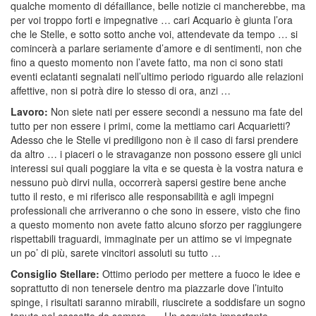
qualche momento di défaillance, belle notizie ci mancherebbe, ma
per voi troppo forti e impegnative … cari Acquario è giunta l’ora
che le Stelle, e sotto sotto anche voi, attendevate da tempo … si
comincerà a parlare seriamente d’amore e di sentimenti, non che
fino a questo momento non l’avete fatto, ma non ci sono stati
eventi eclatanti segnalati nell’ultimo periodo riguardo alle relazioni
affettive, non si potrà dire lo stesso di ora, anzi …
Lavoro:
Non siete nati per essere secondi a nessuno ma fate del
tutto per non essere i primi, come la mettiamo cari Acquarietti?
Adesso che le Stelle vi prediligono non è il caso di farsi prendere
da altro … i piaceri o le stravaganze non possono essere gli unici
interessi sui quali poggiare la vita e se questa è la vostra natura e
nessuno può dirvi nulla, occorrerà sapersi gestire bene anche
tutto il resto, e mi riferisco alle responsabilità e agli impegni
professionali che arriveranno o che sono in essere, visto che fino
a questo momento non avete fatto alcuno sforzo per raggiungere
rispettabili traguardi, immaginate per un attimo se vi impegnate
un po’ di più, sarete vincitori assoluti su tutto …
Consiglio Stellare:
Ottimo periodo per mettere a fuoco le idee e
soprattutto di non tenersele dentro ma piazzarle dove l’intuito
spinge, i risultati saranno mirabili, riuscirete a soddisfare un sogno