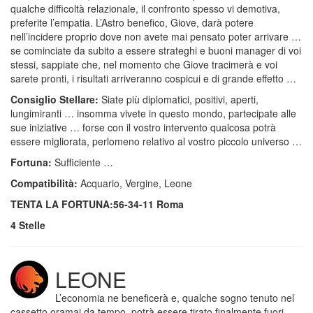
qualche difficoltà relazionale, il confronto spesso vi demotiva,
preferite l’empatia. L’Astro benefico, Giove, darà potere
nell’incidere proprio dove non avete mai pensato poter arrivare …
se cominciate da subito a essere strateghi e buoni manager di voi
stessi, sappiate che, nel momento che Giove tracimerà e voi
sarete pronti, i risultati arriveranno cospicui e di grande effetto …
Consiglio Stellare:
Siate più diplomatici, positivi, aperti,
lungimiranti … insomma vivete in questo mondo, partecipate alle
sue iniziative … forse con il vostro intervento qualcosa potrà
essere migliorata, perlomeno relativo al vostro piccolo universo …
Fortuna:
Sufficiente …
Compatibilità:
Acquario, Vergine, Leone
TENTA LA FORTUNA:56-34-11 Roma
4 Stelle
LEONE
L’economia ne beneficerà e, qualche sogno tenuto nel
cassetto oramai da tempo, potrà essere tirato finalmente fuori,