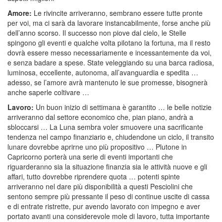
Amore:
Le rivincite arriveranno, sembrano essere tutte pronte
per voi, ma ci sarà da lavorare instancabilmente, forse anche più
dell’anno scorso. Il successo non piove dal cielo, le Stelle
spingono gli eventi e qualche volta pilotano la fortuna, ma il resto
dovrà essere messo necessariamente e incessantemente da voi,
e senza badare a spese. State veleggiando su una barca radiosa,
luminosa, eccellente, autonoma, all’avanguardia e spedita …
adesso, se l’amore avrà mantenuto le sue promesse, bisognerà
anche saperle coltivare …
Lavoro:
Un buon inizio di settimana è garantito … le belle notizie
arriveranno dal settore economico che, pian piano, andrà a
sbloccarsi … La Luna sembra voler smuovere una sacrificante
tendenza nel campo finanziario e, chiudendone un ciclo, il transito
lunare dovrebbe aprirne uno più propositivo … Plutone in
Capricorno porterà una serie di eventi importanti che
riguarderanno sia la situazione finanzia sia le attività nuove e gli
affari, tutto dovrebbe riprendere quota … potenti spinte
arriveranno nel dare più disponibilità a questi Pesciolini che
sentono sempre più pressante il peso di continue uscite di cassa
e di entrate ristrette, pur avendo lavorato con impegno e aver
portato avanti una considerevole mole di lavoro, tutta importante