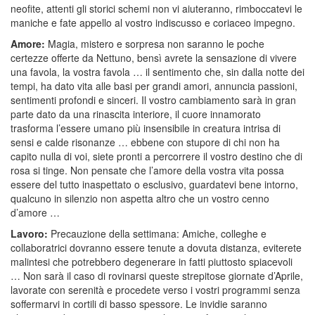
neofite, attenti gli storici schemi non vi aiuteranno, rimboccatevi le
maniche e fate appello al vostro indiscusso e coriaceo impegno.
Amore:
Magia, mistero e sorpresa non saranno le poche
certezze offerte da Nettuno, bensì avrete la sensazione di vivere
una favola, la vostra favola … il sentimento che, sin dalla notte dei
tempi, ha dato vita alle basi per grandi amori, annuncia passioni,
sentimenti profondi e sinceri. Il vostro cambiamento sarà in gran
parte dato da una rinascita interiore, il cuore innamorato
trasforma l’essere umano più insensibile in creatura intrisa di
sensi e calde risonanze … ebbene con stupore di chi non ha
capito nulla di voi, siete pronti a percorrere il vostro destino che di
rosa si tinge. Non pensate che l’amore della vostra vita possa
essere del tutto inaspettato o esclusivo, guardatevi bene intorno,
qualcuno in silenzio non aspetta altro che un vostro cenno
d’amore …
Lavoro:
Precauzione della settimana: Amiche, colleghe e
collaboratrici dovranno essere tenute a dovuta distanza, eviterete
malintesi che potrebbero degenerare in fatti piuttosto spiacevoli
… Non sarà il caso di rovinarsi queste strepitose giornate d’Aprile,
lavorate con serenità e procedete verso i vostri programmi senza
soffermarvi in cortili di basso spessore. Le invidie saranno