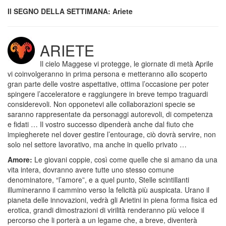
Il SEGNO DELLA SETTIMANA:
Ariete
ARIETE
Il cielo Maggese vi protegge, le giornate di metà Aprile
vi coinvolgeranno in prima persona e metteranno allo scoperto
gran parte delle vostre aspettative, ottima l’occasione per poter
spingere l’acceleratore e raggiungere in breve tempo traguardi
considerevoli. Non opponetevi alle collaborazioni specie se
saranno rappresentate da personaggi autorevoli, di competenza
e fidati … Il vostro successo dipenderà anche dal fiuto che
impiegherete nel dover gestire l’entourage, ciò dovrà servire, non
solo nel settore lavorativo, ma anche in quello privato …
Amore:
Le giovani coppie, così come quelle che si amano da una
vita intera, dovranno avere tutte uno stesso comune
denominatore, “l’amore”, e a quel punto, Stelle scintillanti
illumineranno il cammino verso la felicità più auspicata. Urano il
pianeta delle innovazioni, vedrà gli Arietini in piena forma fisica ed
erotica, grandi dimostrazioni di virilità renderanno più veloce il
percorso che li porterà a un legame che, a breve, diventerà