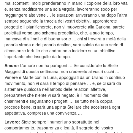
mai scontenti, molti prenderanno in mano il copione della loro vita
e, senza modificarne una sola virgola, lavoreranno sodo per
raggiungere alte vette … le situazioni arriveranno una dopo l’altra,
sempre seguendo la traccia dei vostri obiettivi, appronterete
progetti e li pianificherete, non vi muoverete alla Carlona, sarete
proiettati verso uno schema predefinito, che, a suo tempo,
mancava di stimoli e di buona sorte … chi si troverà a metà della
propria strada e del proprio destino, sarà spinto da una serie di
circostanze fortuite che andranno a incidere su un obiettivo
importante che inseguite da tempo.
Amore:
L’amore non ha paragoni … Se considerate le Stelle
Maggesi di questa settimana, non crederete ai vostri occhi …
Venere e Marte con la Luna, appoggiati da un Urano in continuo
movimento, non vi darà il tempo di pensare … e, se ci sarà da
sistemare qualcosa nell’ambito delle relazioni affettive,
preparatevi che niente vi sarà negato, è il momento dei
chiarimenti e seguiranno i progetti … se tutto nella coppia
procede bene, ci sarà una spinta Stellare che accelererà ogni
aspettativa, compresa una convivenza …
Lavoro:
Siete sempre i numeri uno soprattutto nel
comportamento, trasparenza e lealtà, il segreto del vostro