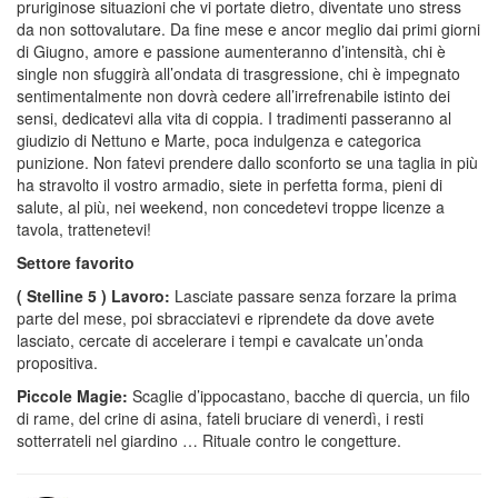
pruriginose situazioni che vi portate dietro, diventate uno stress
da non sottovalutare. Da fine mese e ancor meglio dai primi giorni
di Giugno, amore e passione aumenteranno d’intensità, chi è
single non sfuggirà all’ondata di trasgressione, chi è impegnato
sentimentalmente non dovrà cedere all’irrefrenabile istinto dei
sensi, dedicatevi alla vita di coppia. I tradimenti passeranno al
giudizio di Nettuno e Marte, poca indulgenza e categorica
punizione. Non fatevi prendere dallo sconforto se una taglia in più
ha stravolto il vostro armadio, siete in perfetta forma, pieni di
salute, al più, nei weekend, non concedetevi troppe licenze a
tavola, trattenetevi!
Settore favorito
( Stelline 5 ) Lavoro:
Lasciate passare senza forzare la prima
parte del mese, poi sbracciatevi e riprendete da dove avete
lasciato, cercate di accelerare i tempi e cavalcate un’onda
propositiva.
Piccole Magie:
Scaglie d’ippocastano, bacche di quercia, un filo
di rame, del crine di asina, fateli bruciare di venerdì, i resti
sotterrateli nel giardino … Rituale contro le congetture.