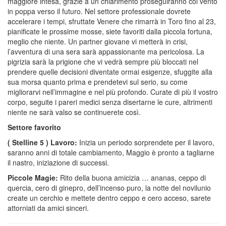
maggiore intesa, grazie a un chiarimento proseguiranno col vento
in poppa verso il futuro. Nel settore professionale dovrete
accelerare i tempi, sfruttate Venere che rimarrà in Toro fino al 23,
pianificate le prossime mosse, siete favoriti dalla piccola fortuna,
meglio che niente. Un partner giovane vi metterà in crisi,
l’avventura di una sera sarà appassionante ma pericolosa. La
pigrizia sarà la prigione che vi vedrà sempre più bloccati nel
prendere quelle decisioni diventate ormai esigenze, sfuggite alla
sua morsa quanto prima e prendetevi sul serio, su come
migliorarvi nell’immagine e nel più profondo. Curate di più il vostro
corpo, seguite i pareri medici senza disertarne le cure, altrimenti
niente ne sarà valso se continuerete così.
Settore favorito
( Stelline 5 ) Lavoro:
Inizia un periodo sorprendete per il lavoro,
saranno anni di totale cambiamento, Maggio è pronto a tagliarne
il nastro, iniziazione di successi.
Piccole Magie:
Rito della buona amicizia … ananas, ceppo di
quercia, cero di ginepro, dell’incenso puro, la notte del novilunio
create un cerchio e mettete dentro ceppo e cero acceso, sarete
attorniati da amici sinceri.