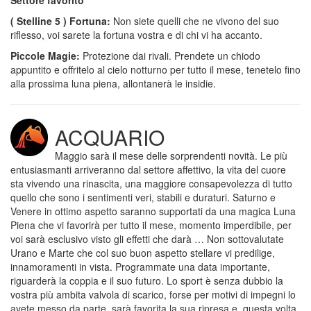
Settore favorito
( Stelline 5 ) Fortuna:
Non siete quelli che ne vivono del suo
riflesso, voi sarete la fortuna vostra e di chi vi ha accanto.
Piccole Magie:
Protezione dai rivali. Prendete un chiodo
appuntito e offritelo al cielo notturno per tutto il mese, tenetelo fino
alla prossima luna piena, allontanerà le insidie.
ACQUARIO
Maggio sarà il mese delle sorprendenti novità. Le più
entusiasmanti arriveranno dal settore affettivo, la vita del cuore
sta vivendo una rinascita, una maggiore consapevolezza di tutto
quello che sono i sentimenti veri, stabili e duraturi. Saturno e
Venere in ottimo aspetto saranno supportati da una magica Luna
Piena che vi favorirà per tutto il mese, momento imperdibile, per
voi sarà esclusivo visto gli effetti che darà … Non sottovalutate
Urano e Marte che col suo buon aspetto stellare vi predilige,
innamoramenti in vista. Programmate una data importante,
riguarderà la coppia e il suo futuro. Lo sport è senza dubbio la
vostra più ambita valvola di scarico, forse per motivi di impegni lo
avete messo da parte, sarà favorita la sua ripresa e, questa volta,