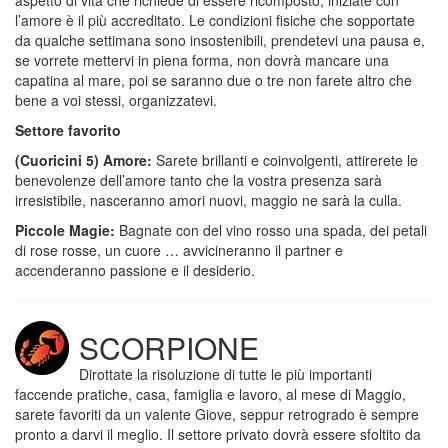
aspetto di vita che richiede di essere ricomposto, iniziate con
l’amore è il più accreditato. Le condizioni fisiche che sopportate
da qualche settimana sono insostenibili, prendetevi una pausa e,
se vorrete mettervi in piena forma, non dovrà mancare una
capatina al mare, poi se saranno due o tre non farete altro che
bene a voi stessi, organizzatevi.
Settore favorito
(Cuoricini 5) Amore:
Sarete brillanti e coinvolgenti, attirerete le
benevolenze dell’amore tanto che la vostra presenza sarà
irresistibile, nasceranno amori nuovi, maggio ne sarà la culla.
Piccole Magie:
Bagnate con del vino rosso una spada, dei petali
di rose rosse, un cuore … avvicineranno il partner e
accenderanno passione e il desiderio.
SCORPIONE
Dirottate la risoluzione di tutte le più importanti
faccende pratiche, casa, famiglia e lavoro, al mese di Maggio,
sarete favoriti da un valente Giove, seppur retrogrado è sempre
pronto a darvi il meglio. Il settore privato dovrà essere sfoltito da