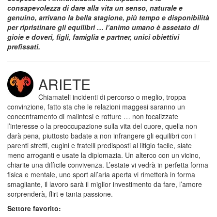
consapevolezza di dare alla vita un senso, naturale e
genuino, arrivano la bella stagione, più tempo e disponibilità
per ripristinare gli equilibri … l’animo umano è assetato di
gioie e doveri, figli, famiglia e partner, unici obiettivi
prefissati.
ARIETE
Chiamateli incidenti di percorso o meglio, troppa
convinzione, fatto sta che le relazioni maggesi saranno un
concentramento di malintesi e rotture … non focalizzate
l’interesse o la preoccupazione sulla vita del cuore, quella non
darà pena, piuttosto badate a non infrangere gli equilibri con i
parenti stretti, cugini e fratelli predisposti al litigio facile, siate
meno arroganti e usate la diplomazia. Un alterco con un vicino,
chiarite una difficile convivenza. L’estate vi vedrà in perfetta forma
fisica e mentale, uno sport all’aria aperta vi rimetterà in forma
smagliante, il lavoro sarà il miglior investimento da fare, l’amore
sorprenderà, flirt e tanta passione.
Settore favorito: