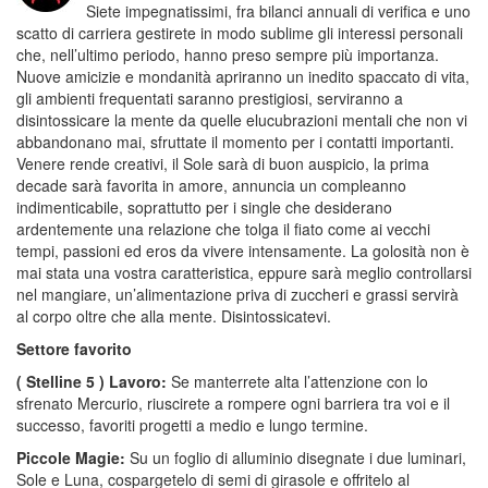
Siete impegnatissimi, fra bilanci annuali di verifica e uno
scatto di carriera gestirete in modo sublime gli interessi personali
che, nell’ultimo periodo, hanno preso sempre più importanza.
Nuove amicizie e mondanità apriranno un inedito spaccato di vita,
gli ambienti frequentati saranno prestigiosi, serviranno a
disintossicare la mente da quelle elucubrazioni mentali che non vi
abbandonano mai, sfruttate il momento per i contatti importanti.
Venere rende creativi, il Sole sarà di buon auspicio, la prima
decade sarà favorita in amore, annuncia un compleanno
indimenticabile, soprattutto per i single che desiderano
ardentemente una relazione che tolga il fiato come ai vecchi
tempi, passioni ed eros da vivere intensamente. La golosità non è
mai stata una vostra caratteristica, eppure sarà meglio controllarsi
nel mangiare, un’alimentazione priva di zuccheri e grassi servirà
al corpo oltre che alla mente. Disintossicatevi.
Settore favorito
( Stelline 5 ) Lavoro:
Se manterrete alta l’attenzione con lo
sfrenato Mercurio, riuscirete a rompere ogni barriera tra voi e il
successo, favoriti progetti a medio e lungo termine.
Piccole Magie:
Su un foglio di alluminio disegnate i due luminari,
Sole e Luna, cospargetelo di semi di girasole e offritelo al