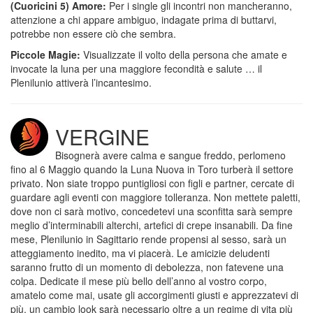
(Cuoricini 5) Amore:
Per i single gli incontri non mancheranno,
attenzione a chi appare ambiguo, indagate prima di buttarvi,
potrebbe non essere ciò che sembra.
Piccole Magie:
Visualizzate il volto della persona che amate e
invocate la luna per una maggiore fecondità e salute … il
Plenilunio attiverà l’incantesimo.
VERGINE
Bisognerà avere calma e sangue freddo, perlomeno
fino al 6 Maggio quando la Luna Nuova in Toro turberà il settore
privato. Non siate troppo puntigliosi con figli e partner, cercate di
guardare agli eventi con maggiore tolleranza. Non mettete paletti,
dove non ci sarà motivo, concedetevi una sconfitta sarà sempre
meglio d’interminabili alterchi, artefici di crepe insanabili. Da fine
mese, Plenilunio in Sagittario rende propensi al sesso, sarà un
atteggiamento inedito, ma vi piacerà. Le amicizie deludenti
saranno frutto di un momento di debolezza, non fatevene una
colpa. Dedicate il mese più bello dell’anno al vostro corpo,
amatelo come mai, usate gli accorgimenti giusti e apprezzatevi di
più, un cambio look sarà necessario oltre a un regime di vita più