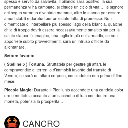
spesso è servito da salvavita. Il bilancio sarà positivo, la sua
permanenza vi ha cambiato, si chiude un ciclo di vita … le signore
del segno saranno diventate mamme, altre lo stanno per essere,
amori stabili e duraturi per un’estate fatta di promesse. Non
dimenticate di interpellare più spesso l’ago della bilancia, qualche
chilo di troppo dovrà essere necessariamente smaltito sia per la
salute sia per l’immagine, una taglia in più nell’armadio, se non
apporrete subito provvedimenti, sarà un intruso difficile da
allontanare.
Settore favorito
( Stelline 5 ) Fortuna:
Sfruttatela per gestire gli affari, le
compravendite di terreni o d’immobili favorite dal transito di
Venere, se sarà un affare corposo, concludetelo non prima di fine
mese.
Piccole Magie:
Durante il Plenilunio accendete una candela color
oro e mettetela accanto a un sacchetto di iuta con dentro una
moneta, potenzia la prosperità …
CANCRO