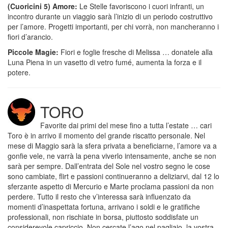
(Cuoricini 5) Amore:
Le Stelle favoriscono i cuori infranti, un
incontro durante un viaggio sarà l’inizio di un periodo costruttivo
per l’amore. Progetti importanti, per chi vorrà, non mancheranno i
fiori d’arancio.
Piccole Magie:
Fiori e foglie fresche di Melissa … donatele alla
Luna Piena in un vasetto di vetro fumé, aumenta la forza e il
potere.
TORO
Favorite dai primi del mese fino a tutta l’estate … cari
Toro è in arrivo il momento del grande riscatto personale. Nel
mese di Maggio sarà la sfera privata a beneficiarne, l’amore va a
gonfie vele, ne varrà la pena viverlo intensamente, anche se non
sarà per sempre. Dall’entrata del Sole nel vostro segno le cose
sono cambiate, flirt e passioni continueranno a deliziarvi, dal 12 lo
sferzante aspetto di Mercurio e Marte proclama passioni da non
perdere. Tutto il resto che v’interessa sarà influenzato da
momenti d’inaspettata fortuna, arrivano i soldi e le gratifiche
professionali, non rischiate in borsa, piuttosto soddisfate un
considerevole capriccio. Non cercate l’ago nel pagliaio, la vostra