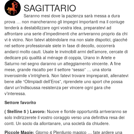
SAGITTARIO
Saranno mesi dove la pazienza sarà messa a dura
prova … non mancheranno gli impegni importanti ma il coniuge
tenderà a destabilizzare ogni vostra idea, preparatevi ad
affrontare una serie d’impedimenti che arriveranno proprio da chi
vi è vicino. Non fatevi abbindolare ma non siate dispotici, giacché
nel settore professionale siete in fase di decollo, occorrerà
andarci molto cauti. Usate le invincibili armi dell’amore, cercate di
dedicare più qualità al ménage di coppia, Urano in Ariete e
Saturno nel segno daranno un atteggiamento vincente. A fine
mese, grande riscatto per il settore “sesso” … una storia
inverosimile v’intrigherà. Non fatevi trovare impreparati, allenatevi
bene alle “Olimpiadi dell’Eros”, riprendete uno sport che possa
darvi un’indiscussa resistenza per vincere ogni gara che
v’interessa.
Settore favorito
( Stelline 5 ) Lavoro:
Nuove e floride opportunità arriveranno se
solo indirizzerete il vostro coraggio verso una definitiva resa dei
conti. Un socio da allontanare, una società da chiudere.
Piccole Magie:
Giorno 4 Plenilunio magico … fate ardere una