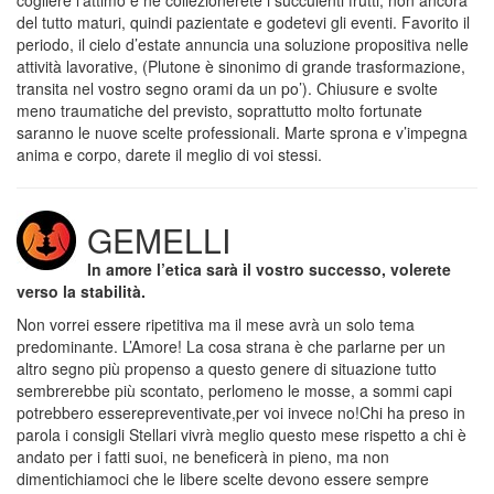
cogliere l’attimo e ne collezionerete i succulenti frutti, non ancora
del tutto maturi, quindi pazientate e godetevi gli eventi. Favorito il
periodo, il cielo d’estate annuncia una soluzione propositiva nelle
attività lavorative, (Plutone è sinonimo di grande trasformazione,
transita nel vostro segno orami da un po’). Chiusure e svolte
meno traumatiche del previsto, soprattutto molto fortunate
saranno le nuove scelte professionali. Marte sprona e v’impegna
anima e corpo, darete il meglio di voi stessi.
GEMELLI
In amore l’etica sarà il vostro successo, volerete
verso la stabilità.
Non vorrei essere ripetitiva ma il mese avrà un solo tema
predominante. L’Amore! La cosa strana è che parlarne per un
altro segno più propenso a questo genere di situazione tutto
sembrerebbe più scontato, perlomeno le mosse, a sommi capi
potrebbero esserepreventivate,per voi invece no!Chi ha preso in
parola i consigli Stellari vivrà meglio questo mese rispetto a chi è
andato per i fatti suoi, ne beneficerà in pieno, ma non
dimentichiamoci che le libere scelte devono essere sempre