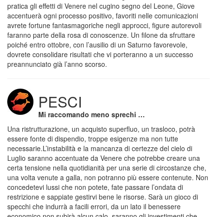
pratica gli effetti di Venere nel cugino segno del Leone, Giove
accentuerà ogni processo positivo, favoriti nelle comunicazioni
avrete fortune fantasmagoriche negli approcci, figure autorevoli
faranno parte della rosa di conoscenze. Un filone da sfruttare
poiché entro ottobre, con l’ausilio di un Saturno favorevole,
dovrete consolidare risultati che vi porteranno a un successo
preannunciato già l’anno scorso.
PESCI
Mi raccomando meno sprechi …
Una ristrutturazione, un acquisto superfluo, un trasloco, potrà
essere fonte di dispendio, troppe esigenze ma non tutte
necessarie.L’instabilità e la mancanza di certezze del cielo di
Luglio saranno accentuate da Venere che potrebbe creare una
certa tensione nella quotidianità per una serie di circostanze che,
una volta venute a galla, non potranno più essere contenute. Non
concedetevi lussi che non potete, fate passare l’ondata di
restrizione e sappiate gestirvi bene le risorse. Sarà un gioco di
specchi che indurrà a facili errori, da un lato il benessere
economico non subirà alcun calo, saranno gli investimenti che