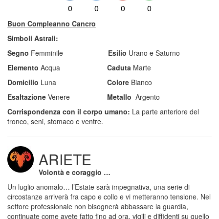
0
0
0
0
Buon Compleanno Cancro
Simboli Astrali:
Segno
Femminile
Esilio
Urano e Saturno
Elemento
Acqua
Caduta
Marte
Domicilio
Luna
Colore
Bianco
Esaltazione
Venere
Metallo
Argento
Corrispondenza con il corpo umano:
La parte anteriore del
tronco, seni, stomaco e ventre.
ARIETE
Volontà e coraggio …
Un luglio anomalo… l’Estate sarà impegnativa, una serie di
circostanze arriverà fra capo e collo e vi metteranno tensione. Nel
settore professionale non bisognerà abbassare la guardia,
continuate come avete fatto fino ad ora, vigili e diffidenti su quello