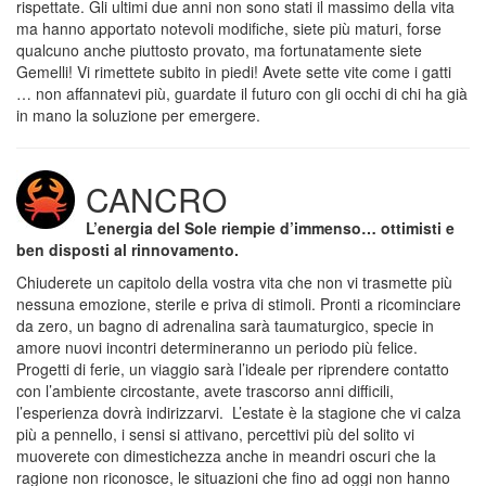
rispettate. Gli ultimi due anni non sono stati il massimo della vita
ma hanno apportato notevoli modifiche, siete più maturi, forse
qualcuno anche piuttosto provato, ma fortunatamente siete
Gemelli! Vi rimettete subito in piedi! Avete sette vite come i gatti
… non affannatevi più, guardate il futuro con gli occhi di chi ha già
in mano la soluzione per emergere.
CANCRO
L’energia del Sole riempie d’immenso… ottimisti e
ben disposti al rinnovamento.
Chiuderete un capitolo della vostra vita che non vi trasmette più
nessuna emozione, sterile e priva di stimoli. Pronti a ricominciare
da zero, un bagno di adrenalina sarà taumaturgico, specie in
amore nuovi incontri determineranno un periodo più felice.
Progetti di ferie, un viaggio sarà l’ideale per riprendere contatto
con l’ambiente circostante, avete trascorso anni difficili,
l’esperienza dovrà indirizzarvi. L’estate è la stagione che vi calza
più a pennello, i sensi si attivano, percettivi più del solito vi
muoverete con dimestichezza anche in meandri oscuri che la
ragione non riconosce, le situazioni che fino ad oggi non hanno