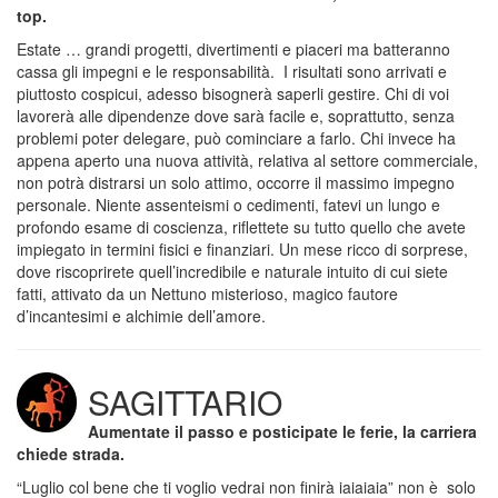
top.
Estate … grandi progetti, divertimenti e piaceri ma batteranno
cassa gli impegni e le responsabilità. I risultati sono arrivati e
piuttosto cospicui, adesso bisognerà saperli gestire. Chi di voi
lavorerà alle dipendenze dove sarà facile e, soprattutto, senza
problemi poter delegare, può cominciare a farlo. Chi invece ha
appena aperto una nuova attività, relativa al settore commerciale,
non potrà distrarsi un solo attimo, occorre il massimo impegno
personale. Niente assenteismi o cedimenti, fatevi un lungo e
profondo esame di coscienza, riflettete su tutto quello che avete
impiegato in termini fisici e finanziari. Un mese ricco di sorprese,
dove riscoprirete quell’incredibile e naturale intuito di cui siete
fatti, attivato da un Nettuno misterioso, magico fautore
d’incantesimi e alchimie dell’amore.
SAGITTARIO
Aumentate il passo e posticipate le ferie, la carriera
chiede strada.
“Luglio col bene che ti voglio vedrai non finirà iaiaiaia” non è solo