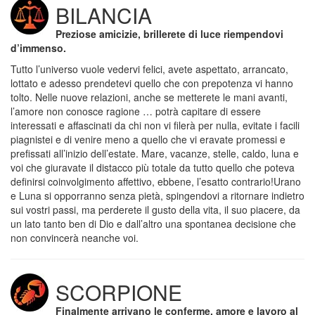
BILANCIA
Preziose amicizie, brillerete di luce riempendovi
d’immenso.
Tutto l’universo vuole vedervi felici, avete aspettato, arrancato,
lottato e adesso prendetevi quello che con prepotenza vi hanno
tolto. Nelle nuove relazioni, anche se metterete le mani avanti,
l’amore non conosce ragione … potrà capitare di essere
interessati e affascinati da chi non vi filerà per nulla, evitate i facili
piagnistei e di venire meno a quello che vi eravate promessi e
prefissati all’inizio dell’estate. Mare, vacanze, stelle, caldo, luna e
voi che giuravate il distacco più totale da tutto quello che poteva
definirsi coinvolgimento affettivo, ebbene, l’esatto contrario!Urano
e Luna si opporranno senza pietà, spingendovi a ritornare indietro
sui vostri passi, ma perderete il gusto della vita, il suo piacere, da
un lato tanto ben di Dio e dall’altro una spontanea decisione che
non convincerà neanche voi.
SCORPIONE
Finalmente arrivano le conferme, amore e lavoro al