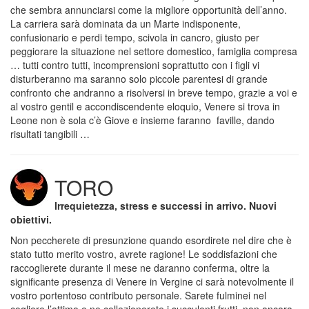
che sembra annunciarsi come la migliore opportunità dell’anno.
La carriera sarà dominata da un Marte indisponente,
confusionario e perdi tempo, scivola in cancro, giusto per
peggiorare la situazione nel settore domestico, famiglia compresa
… tutti contro tutti, incomprensioni soprattutto con i figli vi
disturberanno ma saranno solo piccole parentesi di grande
confronto che andranno a risolversi in breve tempo, grazie a voi e
al vostro gentil e accondiscendente eloquio, Venere si trova in
Leone non è sola c’è Giove e insieme faranno faville, dando
risultati tangibili …
TORO
Irrequietezza, stress e successi in arrivo. Nuovi
obiettivi.
Non peccherete di presunzione quando esordirete nel dire che è
stato tutto merito vostro, avrete ragione! Le soddisfazioni che
raccoglierete durante il mese ne daranno conferma, oltre la
significante presenza di Venere in Vergine ci sarà notevolmente il
vostro portentoso contributo personale. Sarete fulminei nel