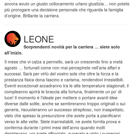
ancora avuto un giusto collocamento urlano giustizia… non potete
più prorogare una decisione personale che riguarda la famiglia
d’origine. Brillante la carriera.
LEONE
Sorprendenti novità per la carriera … siete solo
all’inizio.
Il mese che vi calza a pennello, sarà un crescendo fino a metà
agosto … fortunati come non mai percepirete nell’aria affari e
successi. Sarà per virtù del vostro sole che oltre la forza e la
prestanza fisica dona fascino e carisma, rendendovi irresistibili.
Eventi eccezionali accadranno tra le alte temperature stagionali, il
compleanno aprirà le braccia alla fortuna, finalmente un po’ di
luce! Il momento è l’ideale per mettere o portare avanti idee
diverse dalle solite, anche se sembreranno troppo originali o sui
generis, riscuoteranno un successo strepitoso, non inaspettato,
visto che spesso la presunzione che avete porta a pianificarvi
verso le alte vette. Siete inarrestabili, ne avete fornita prova e
conferma durante i primi mesi dell’anno quando molti
desistevano, voi avete affrontato, superato e vinto i numerosi