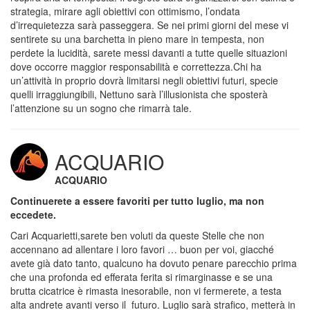
strategia, mirare agli obiettivi con ottimismo, l’ondata
d’irrequietezza sarà passeggera. Se nei primi giorni del mese vi
sentirete su una barchetta in pieno mare in tempesta, non
perdete la lucidità, sarete messi davanti a tutte quelle situazioni
dove occorre maggior responsabilità e correttezza.Chi ha
un’attività in proprio dovrà limitarsi negli obiettivi futuri, specie
quelli irraggiungibili, Nettuno sarà l’illusionista che sposterà
l’attenzione su un sogno che rimarrà tale.
ACQUARIO
ACQUARIO
Continuerete a essere favoriti per tutto luglio, ma non
eccedete.
Cari Acquarietti,sarete ben voluti da queste Stelle che non
accennano ad allentare i loro favori … buon per voi, giacché
avete già dato tanto, qualcuno ha dovuto penare parecchio prima
che una profonda ed efferata ferita si rimarginasse e se una
brutta cicatrice è rimasta inesorabile, non vi fermerete, a testa
alta andrete avanti verso il futuro. Luglio sarà strafico, metterà in