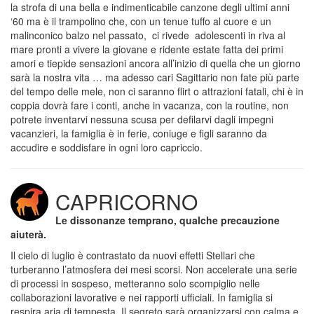
la strofa di una bella e indimenticabile canzone degli ultimi anni
‘60 ma è il trampolino che, con un tenue tuffo al cuore e un
malinconico balzo nel passato, ci rivede adolescenti in riva al
mare pronti a vivere la giovane e ridente estate fatta dei primi
amori e tiepide sensazioni ancora all’inizio di quella che un giorno
sarà la nostra vita … ma adesso cari Sagittario non fate più parte
del tempo delle mele, non ci saranno flirt o attrazioni fatali, chi è in
coppia dovrà fare i conti, anche in vacanza, con la routine, non
potrete inventarvi nessuna scusa per defilarvi dagli impegni
vacanzieri, la famiglia è in ferie, coniuge e figli saranno da
accudire e soddisfare in ogni loro capriccio.
CAPRICORNO
Le dissonanze temprano, qualche precauzione
aiuterà.
Il cielo di luglio è contrastato da nuovi effetti Stellari che
turberanno l’atmosfera dei mesi scorsi. Non accelerate una serie
di processi in sospeso, metteranno solo scompiglio nelle
collaborazioni lavorative e nei rapporti ufficiali. In famiglia si
respira aria di tempesta. Il segreto sarà organizzarsi con calma e