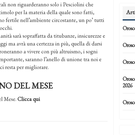
ali non riguarderanno solo i Pesciolini che
Art
imolo per la materia della quale sono fatti,
 fertile nell’ambiente circostante, un po’ tutti
 occhi.
Orosc
ità sarà sopraffatta da titubanze, insicurezze e
oggi ma avrà una certezza in più, quella di darsi
Orosc
roneranno a vivere con più altruismo, i sogni
mportante, saranno l’anello di unione tra noi e
Orosc
ci resta per migliorare.
Orosc
NO DEL MESE
2026
el Mese.
Clicca qui
Orosc