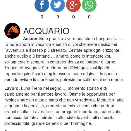
0
0
0
0
ACQUARIO
Amore:
Siete pronti a vivere una storia trasgressiva …
l’amore andrà in vacanza e senza di voi che avete deciso per
l’avventura e il sesso più sfrenato. L’estate apre ogni orizzonte,
anche quello più lontano … amare, come lo intendete voi,
solitamente è sempre in controtendenza col partner di turno.
Troppe “stravaganze” renderanno difficili qualsiasi tipo di
rapporto, quindi sarà meglio essere meno originali. In questo
periodo evitate le storie serie, potreste far soffrire chi non merita.
Lavoro:
Luna Piena nel segno … momento storico e di
cambiamento per il settore lavoro. Ottime le opportunità per
rivoluzionare un attuale stato che non vi soddisfa. Mettete in atto
la grinta e la genialità, creerete un mix vincente che porterà
grandi risultati. Lavorate su un progetto importante, autorevole,
non accontentatevi mirate in alto, siete favoriti nella crescita
professionale, grande beneficio per l’immagine.