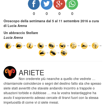
0
0
0
0
Oroscopo della settimana dal 5 al 11 settembre 2016
a cura
di Lucia Arena
Un abbraccio Stellare
Lucia Arena
–
–
–
–
–
–
–
–
–
–
–
ARIETE
Non crederete più neanche a quello che vedrete …
chiamiamole coincidenze o segni del destino fatto sta che spesso
siete stati avvertiti che stavate andando incontro a trappole o
situazioni torbide e dubbiose … ma la vostra testardaggine ha
avuto il sopravvento adesso cercate di tirarvi fuori con la stessa
impetuosità di come vi ci siete messi.