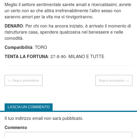
Meglio il settore sentimentale sarete amati e ricercatissimi, avrete
un certo non so che attira irrefrenabilmente l’altro sesso non
saranno amori per la vita ma vi rinvigoriranno.
DENARO
: Per chi non ha ancora iniziato, è arrivato il momento di
ristrutturare casa, spendere qualcosina nel benessere e nelle
comodità.
Compatibilità
: TORO
TENTA LA FORTUNA
: 27-8-90- MILANO E TUTTE
<< Segno precedente
Segno successivo >>
LASCIA UN COMMENTO
Il tuo indirizzo email non sarà pubblicato.
Commento