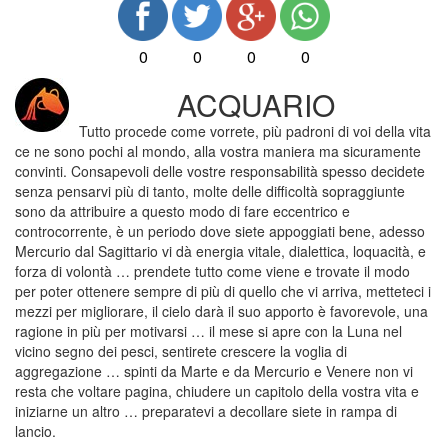
0
0
0
0
ACQUARIO
Tutto procede come vorrete, più padroni di voi della vita
ce ne sono pochi al mondo, alla vostra maniera ma sicuramente
convinti. Consapevoli delle vostre responsabilità spesso decidete
senza pensarvi più di tanto, molte delle difficoltà sopraggiunte
sono da attribuire a questo modo di fare eccentrico e
controcorrente, è un periodo dove siete appoggiati bene, adesso
Mercurio dal Sagittario vi dà energia vitale, dialettica, loquacità, e
forza di volontà … prendete tutto come viene e trovate il modo
per poter ottenere sempre di più di quello che vi arriva, metteteci i
mezzi per migliorare, il cielo darà il suo apporto è favorevole, una
ragione in più per motivarsi … il mese si apre con la Luna nel
vicino segno dei pesci, sentirete crescere la voglia di
aggregazione … spinti da Marte e da Mercurio e Venere non vi
resta che voltare pagina, chiudere un capitolo della vostra vita e
iniziarne un altro … preparatevi a decollare siete in rampa di
lancio.