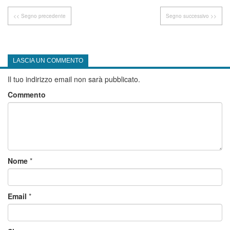
<< Segno precedente
Segno successivo >>
LASCIA UN COMMENTO
Il tuo indirizzo email non sarà pubblicato.
Commento
Nome
*
Email
*