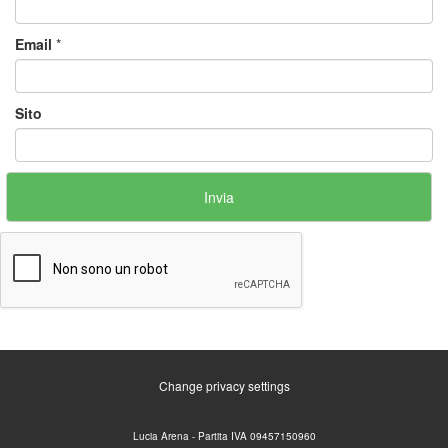
Email
*
Sito
Change privacy settings
Lucia Arena - Partita IVA 09457150960