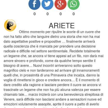
0
0
0
0
ARIETE
Ottimo momento per ripulire le scorie di un cuore che
non ha fatto altro che languire dietro una storia che non ha mai
dato aspettative positive e propositive … finalmente arriverà
quella coscienza che è mancata per prendere una decisione
radicale e difficile nel settore sentimentale. Recidete totalmente
un legame che, se ancora vi tiene appesi ad un filo, non darà mai
amore sincero e profondo, come da qualche tempo sentite il
bisogno di avere… Nuovi incontri arriveranno sotto questo
magnifico cielo e non tarderanno ad arrivare gli innamoramenti
quelli che, in prossimità di una Primavera che incalza, danno la
voglia di rimettersi in gioco e credere ancora… È il momento di
dare credito alla ragione e lasciare perdere il cuore se ancora vi
trascinate un legame che non ha più alcuna valenza per essere
chiamato tale… marzo inizierà con una benevolenza strepitosa di
Venere, sarà difficile non lasciarsi andare a sensazioni nuove ed
emozioni volutamente assopite, aprite il cuore a patto di averlo