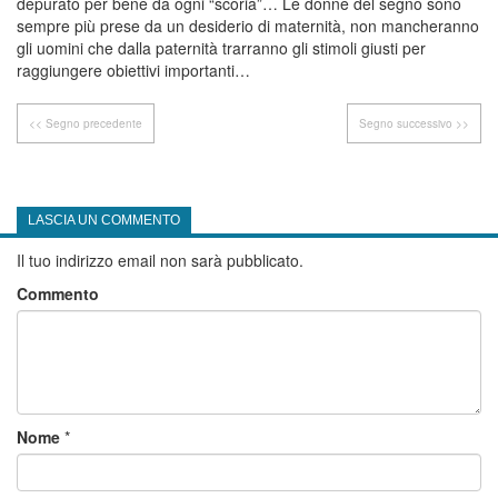
depurato per bene da ogni “scoria”… Le donne del segno sono
sempre più prese da un desiderio di maternità, non mancheranno
gli uomini che dalla paternità trarranno gli stimoli giusti per
raggiungere obiettivi importanti…
<< Segno precedente
Segno successivo >>
LASCIA UN COMMENTO
Il tuo indirizzo email non sarà pubblicato.
Commento
Nome
*