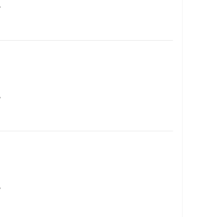
…
…
…