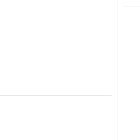
…
…
…