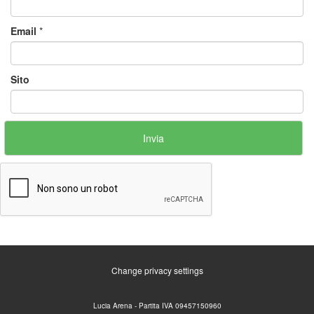
Email
*
Sito
Change privacy settings
Lucia Arena - Partita IVA 09457150960