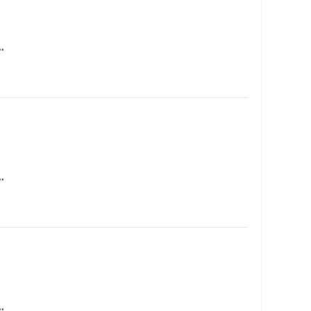
…
…
…