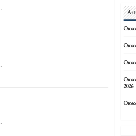
…
Art
Orosc
Orosc
Orosc
…
Orosc
2026
Orosc
…