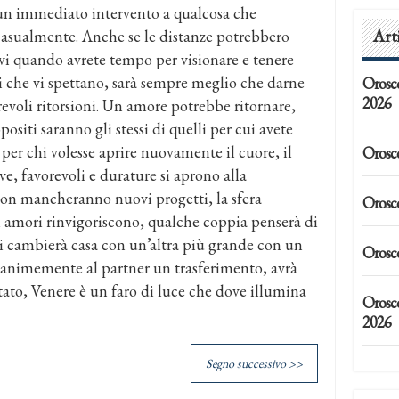
e un immediato intervento a qualcosa che
Art
 casualmente. Anche se le distanze potrebbero
i quando avrete tempo per visionare e tenere
ti che vi spettano, sarà sempre meglio che darne
Orosc
2026
orevoli ritorsioni. Un amore potrebbe ritornare,
positi saranno gli stessi di quelli per cui avete
o per chi volesse aprire nuovamente il cuore, il
Orosc
e, favorevoli e durature si aprono alla
non mancheranno nuovi progetti, la sfera
Orosc
li amori rinvigoriscono, qualche coppia penserà di
chi cambierà casa con un’altra più grande con un
Orosc
nanimemente al partner un trasferimento, avrà
ato, Venere è un faro di luce che dove illumina
Orosc
2026
Segno successivo >>