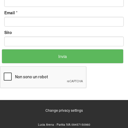
Email
*
Sito
Change privacy settings
Lucia Arena - Partita IVA 09457150960