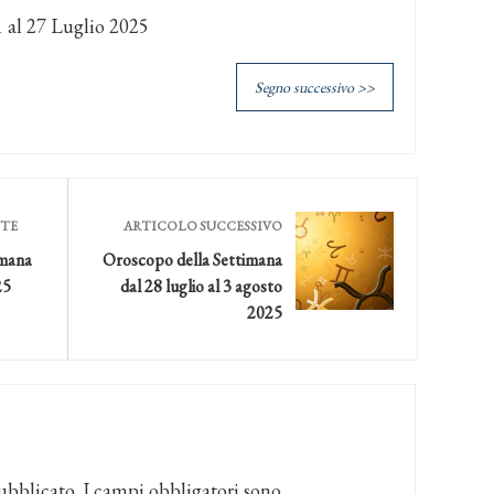
 al 27 Luglio 2025
Segno successivo >>
NTE
ARTICOLO SUCCESSIVO
imana
Oroscopo della Settimana
25
dal 28 luglio al 3 agosto
2025
ubblicato.
I campi obbligatori sono