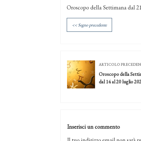
Oroscopo della Settimana dal 21
<< Segno precedente
ARTICOLO PRECEDE
Oroscopo della Sett
dal 14 al 20 luglio 20
Inserisci un commento
Il tuo indirizzo email non sarà p