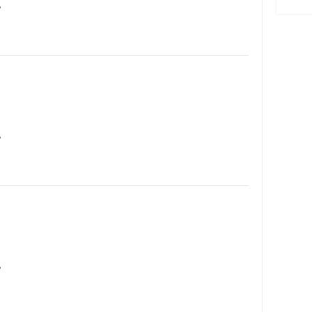
…
…
…