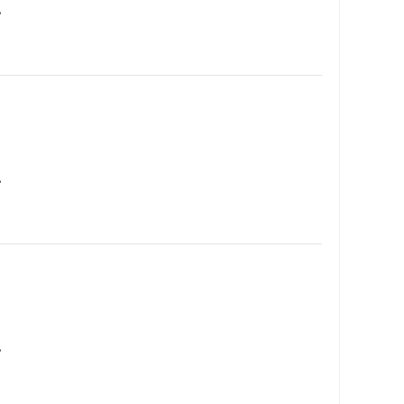
…
…
…