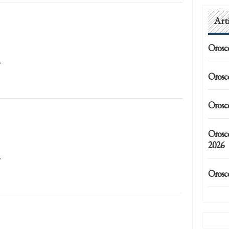
Art
Orosc
…
Orosc
Orosc
Orosc
2026
…
Orosc