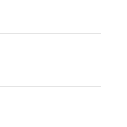
…
…
…