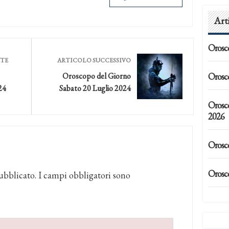
Art
Orosc
NTE
ARTICOLO SUCCESSIVO
Orosc
Oroscopo del Giorno
24
Sabato 20 Luglio 2024
Orosc
2026
Orosc
Orosc
ubblicato.
I campi obbligatori sono