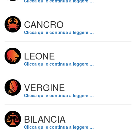
Clicca qui e continua a leggere …
CANCRO
Clicca qui e continua a leggere …
LEONE
Clicca qui e continua a leggere …
VERGINE
Clicca qui e continua a leggere …
BILANCIA
Clicca qui e continua a leggere …