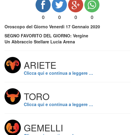
0
0
0
0
Oroscopo del Giorno Venerdì 17 Gennaio 2020
SEGNO FAVORITO DEL GIORNO: Vergine
Un Abbraccio Stellare Lucia Arena
ARIETE
Clicca qui e continua a leggere …
TORO
Clicca qui e continua a leggere …
GEMELLI