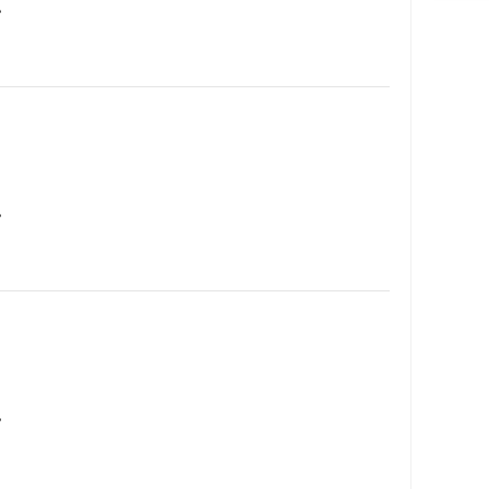
…
…
…