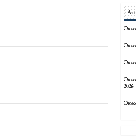
Art
…
Orosc
Orosc
Orosc
Orosc
…
2026
Orosc