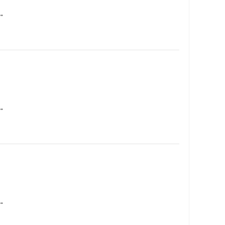
…
…
…