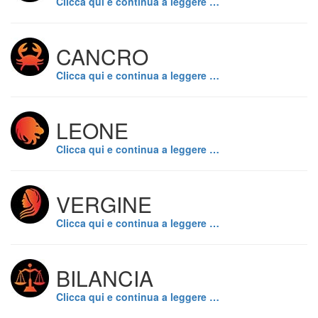
Clicca qui e continua a leggere …
CANCRO
Clicca qui e continua a leggere …
LEONE
Clicca qui e continua a leggere …
VERGINE
Clicca qui e continua a leggere …
BILANCIA
Clicca qui e continua a leggere …