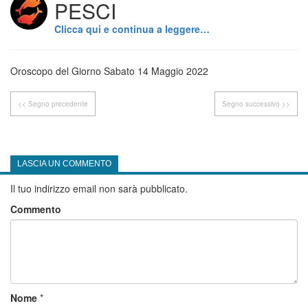
PESCI
Clicca qui e continua a leggere…
Oroscopo del Giorno Sabato 14 Maggio 2022
<< Segno precedente
Segno successivo >>
LASCIA UN COMMENTO
Il tuo indirizzo email non sarà pubblicato.
Commento
Nome
*