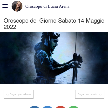
Oroscopo di Lucia Arena
Oroscopo del Giorno Sabato 14 Maggio
2022
<< Segno precedente
Segno successivo >>