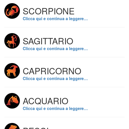
SCORPIONE
Clicca qui e continua a leggere…
SAGITTARIO
Clicca qui e continua a leggere…
CAPRICORNO
Clicca qui e continua a leggere…
ACQUARIO
Clicca qui e continua a leggere…