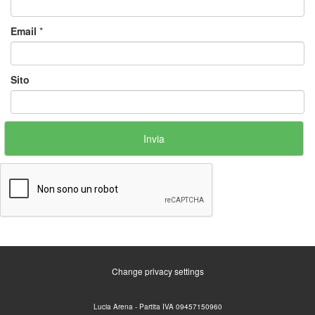
Email
*
Sito
Change privacy settings
Lucia Arena - Partita IVA 09457150960