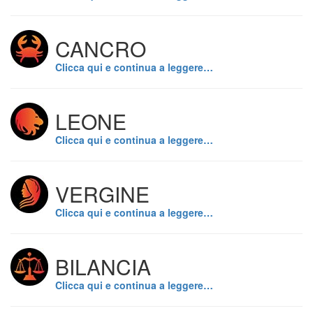
CANCRO
Clicca qui e continua a leggere…
LEONE
Clicca qui e continua a leggere…
VERGINE
Clicca qui e continua a leggere…
BILANCIA
Clicca qui e continua a leggere…