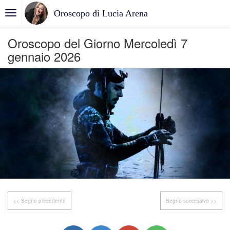
Oroscopo di Lucia Arena
Oroscopo del Giorno Mercoledì 7
gennaio 2026
<< Segno precedente
Segno successivo >>