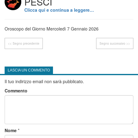
PESCI
Clicca qui e continua a leggere…
Oroscopo del Giorno Mercoledì 7 Gennaio 2026
<< Segno precedente
Segno successivo >>
LASCIA UN COMMENTO
Il tuo indirizzo email non sarà pubblicato.
Commento
Nome
*