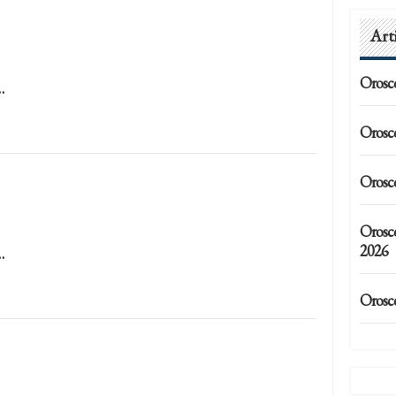
Art
Orosc
…
Orosc
Orosc
Orosc
2026
…
Orosc