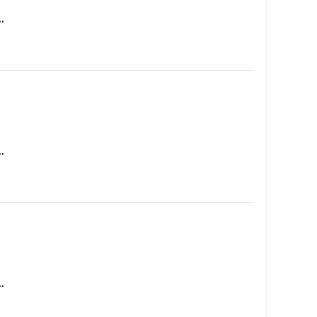
…
…
…