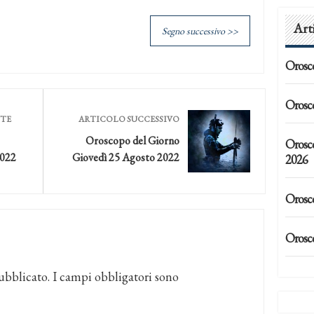
Art
Segno successivo >>
Orosc
Orosc
NTE
ARTICOLO SUCCESSIVO
Oroscopo del Giorno
Orosc
2022
Giovedì 25 Agosto 2022
2026
Orosc
Orosc
ubblicato.
I campi obbligatori sono