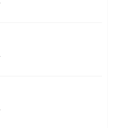
…
…
…