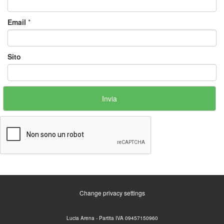
Email
*
Sito
Change privacy settings
Lucia Arena - Partita IVA 09457150960