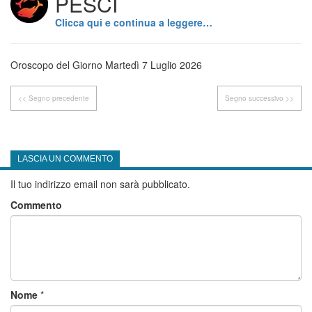
PESCI
Clicca qui e continua a leggere…
Oroscopo del Giorno Martedì 7 Luglio 2026
<< Segno precedente
Segno successivo >>
LASCIA UN COMMENTO
Il tuo indirizzo email non sarà pubblicato.
Commento
Nome
*