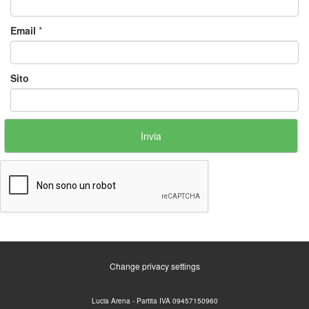
Email
*
Sito
Change privacy settings
Lucia Arena - Partita IVA 09457150960