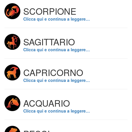
SCORPIONE
Clicca qui e continua a leggere…
SAGITTARIO
Clicca qui e continua a leggere…
CAPRICORNO
Clicca qui e continua a leggere…
ACQUARIO
Clicca qui e continua a leggere…