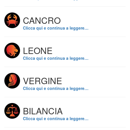
CANCRO
Clicca qui e continua a leggere…
LEONE
Clicca qui e continua a leggere…
VERGINE
Clicca qui e continua a leggere…
BILANCIA
Clicca qui e continua a leggere…