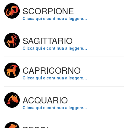
SCORPIONE
Clicca qui e continua a leggere…
SAGITTARIO
Clicca qui e continua a leggere…
CAPRICORNO
Clicca qui e continua a leggere…
ACQUARIO
Clicca qui e continua a leggere…