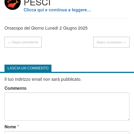
PESCI
Clicca qui e continua a leggere…
Oroscopo del Giorno Lunedì 2 Giugno 2025
<< Segno precedente
Segno successivo >>
LASCIA UN COMMENTO
Il tuo indirizzo email non sarà pubblicato.
Commento
Nome
*