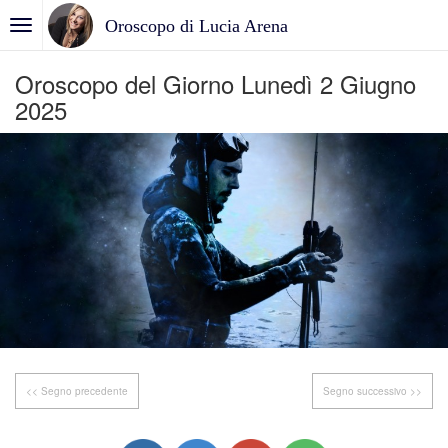
Oroscopo di Lucia Arena
Oroscopo del Giorno Lunedì 2 Giugno
2025
<< Segno precedente
Segno successivo >>