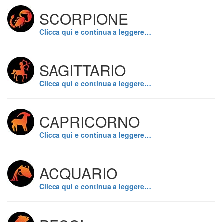
SCORPIONE
Clicca qui e continua a leggere…
SAGITTARIO
Clicca qui e continua a leggere…
CAPRICORNO
Clicca qui e continua a leggere…
ACQUARIO
Clicca qui e continua a leggere…