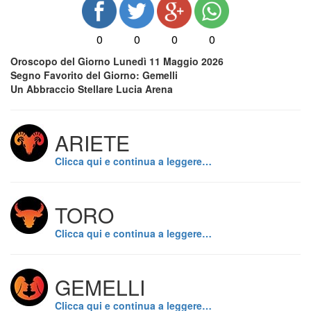
0
0
0
0
Oroscopo del Giorno Lunedì 11 Maggio 2026
Segno Favorito del Giorno: Gemelli
Un Abbraccio Stellare Lucia Arena
ARIETE
Clicca qui e continua a leggere…
TORO
Clicca qui e continua a leggere…
GEMELLI
Clicca qui e continua a leggere…