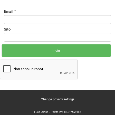
Email
*
Sito
Change privacy settings
Lucia Arena - Partita IVA 09457150960