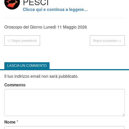
PESCI
Clicca qui e continua a leggere…
Oroscopo del Giorno Lunedì 11 Maggio 2026
<< Segno precedente
Segno successivo >>
LASCIA UN COMMENTO
Il tuo indirizzo email non sarà pubblicato.
Commento
Nome
*