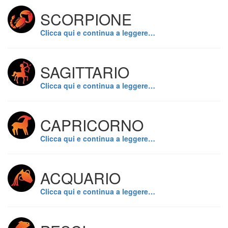
SCORPIONE
Clicca qui e continua a leggere…
SAGITTARIO
Clicca qui e continua a leggere…
CAPRICORNO
Clicca qui e continua a leggere…
ACQUARIO
Clicca qui e continua a leggere…