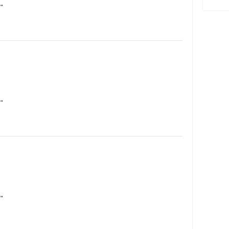
…
…
…