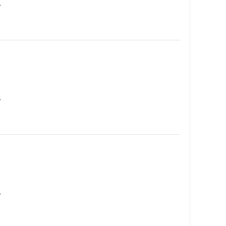
…
…
…