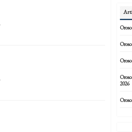
Art
…
Orosc
Orosc
Orosc
Orosc
…
2026
Orosc