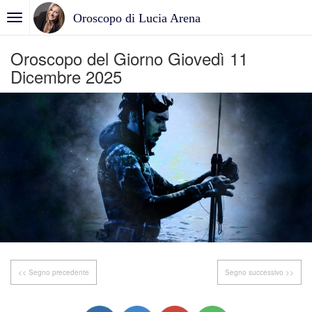
Oroscopo di Lucia Arena
Oroscopo del Giorno Giovedì 11
Dicembre 2025
<< Segno precedente
Segno successivo >>