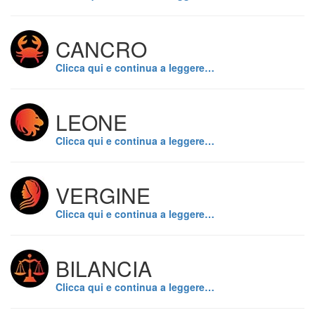
CANCRO
Clicca qui e continua a leggere…
LEONE
Clicca qui e continua a leggere…
VERGINE
Clicca qui e continua a leggere…
BILANCIA
Clicca qui e continua a leggere…