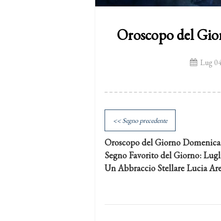
Oroscopo del Gio
Lug 04
<< Segno precedente
Oroscopo del Giorno Domenica 
Segno Favorito del Giorno: Lugl
Un Abbraccio Stellare Lucia Ar