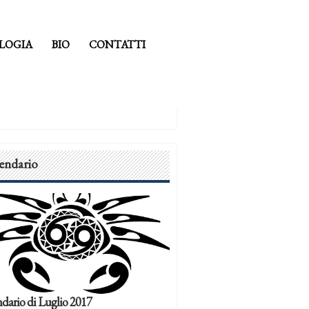
LOGIA
BIO
CONTATTI
endario
dario di Luglio 2017