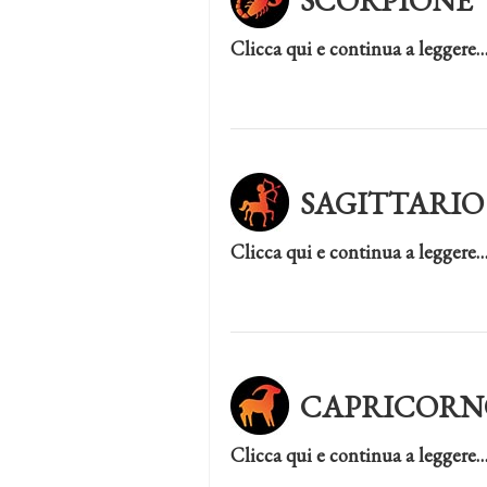
SCORPIONE
Clicca qui e continua a leggere
SAGITTARIO
Clicca qui e continua a leggere
CAPRICORN
Clicca qui e continua a leggere