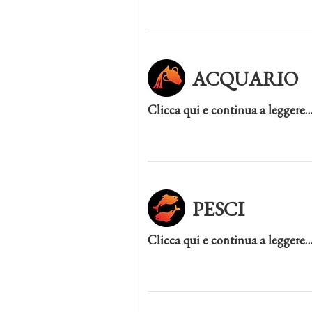
ACQUARIO
Clicca qui e continua a leggere
PESCI
Clicca qui e continua a leggere