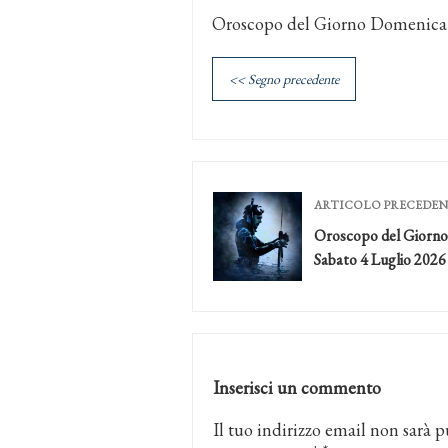
Oroscopo del Giorno Domenica 
<< Segno precedente
ARTICOLO PRECEDE
Oroscopo del Giorno
Sabato 4 Luglio 2026
Inserisci un commento
Il tuo indirizzo email non sarà p