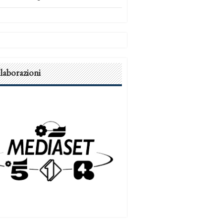
laborazioni