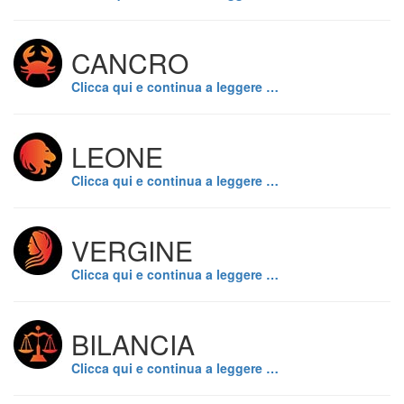
CANCRO
Clicca qui e continua a leggere …
LEONE
Clicca qui e continua a leggere …
VERGINE
Clicca qui e continua a leggere …
BILANCIA
Clicca qui e continua a leggere …