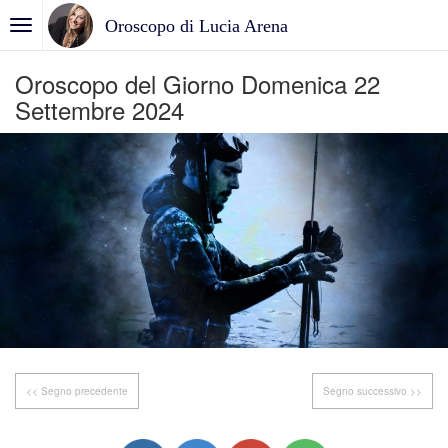
Oroscopo di Lucia Arena
Oroscopo del Giorno Domenica 22
Settembre 2024
<< Segno precedente
Segno successivo >>